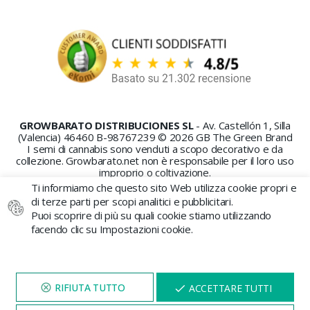
GROWBARATO DISTRIBUCIONES SL
- Av. Castellón 1, Silla
(Valencia) 46460 B-98767239 © 2026 GB The Green Brand
I semi di cannabis sono venduti a scopo decorativo e da
collezione. Growbarato.net non è responsabile per il loro uso
improprio o coltivazione.
Ti informiamo che questo sito Web utilizza cookie propri e
di terze parti per scopi analitici e pubblicitari.
Puoi scoprire di più su quali cookie stiamo utilizzando
facendo clic su Impostazioni cookie.
PAGAMENTO SICURO
VISITA IL NOSTRO SITO
X
ACCETTARE TUTTI
PER 5 MINUTI E QUI
APPARIRÀ UNO
SCONTO