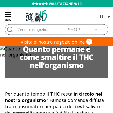
VENDITA VIETATA AI MINORI
Menu
Blog
Cerca:
de
Grow
Barato
Visita el nostro negozio online
Quanto permane e
come smaltire il THC
nell’organismo
Per quanto tempo il
THC
resta
in circolo nel
nostro organismo
? Famosa domanda diffusa
fra i consumatori per paura dei
test
saliva e
dei
controlli
sempre più diffusi anche sul