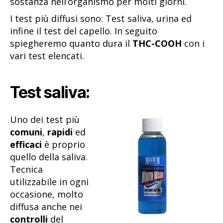
sostanza nell’organismo per molti giorni.
I test più diffusi sono: Test saliva, urina ed
infine il test del capello. In seguito
spiegheremo quanto dura il
THC-COOH
con i
vari test elencati.
Test saliva:
Uno dei test più
comuni
,
rapidi
ed
efficaci
è proprio
quello della saliva.
Tecnica
utilizzabile in ogni
occasione, molto
diffusa anche nei
controlli
del