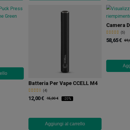
(5)
58,65 €
69,
Agg
ello
Batteria Per Vape CCELL M4
(4)
12,00 €
15,00 €
-20%
Aggiungi al carrello