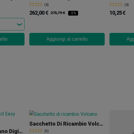
(4)
(4)
262,00 €
10,25 €
275,79 €
-5%
ello
Aggiungi al carrello
Agg
Sacchetto Di Ricambio Volcano
Vaporizzatore Volcano Digital + Starter Set
(6)