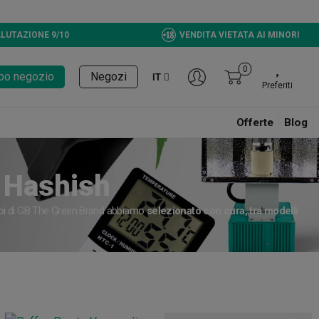
LUTAZIONE 9/10
VENDITA VIETATA AI MINORI
0
tupo negozio
Negozi
IT
Preferiti
Offerte
Blog
e Hashish
e noi di GB The Green Brand abbiamo
selezionato con cura, tra modelli