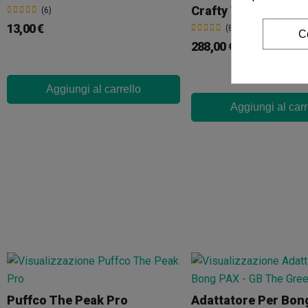
(6)
13,00 €
(8)
C
288,00 €
360,00 €
-20%
Aggiungi al carrello
Aggiungi al carr
Puffco The Peak Pro
Adattatore Per Bon