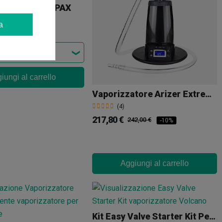
 Silicone Per PAX
a
iungi al carrello
Vaporizzatore Arizer Extreme Q
(4)
217,80 €
242,00 €
-10%
Aggiungi al carrello
Kit Easy Valve Starter Kit Per Volcano