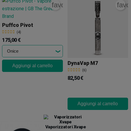
rite_border
favorite_border
favo
Puffco Pivot
(4)
175,00 €
DynaVap M7
Aggiungi al carrello
(6)
82,50 €
Aggiungi al carrello
Vaporizzatori Xvape