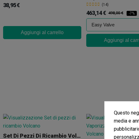
38,95 €
(14)
463,14 €
498,00 €
-7%
Aggiungi al carrello
Aggiungi al carr
Questo nego
media e ann
pubblicitari
Set Di Pezzi Di Ricambio Volcano
personalizza