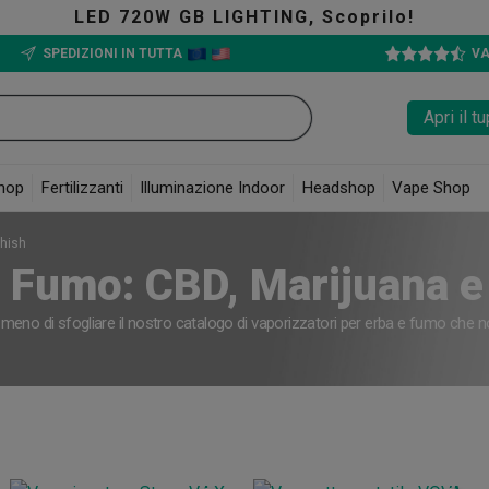
ING, Scoprilo!
SPEDIZIONI IN TUTTA
VA
Apri il 
hop
Fertilizzanti
Illuminazione Indoor
Headshop
Vape Shop
shish
e Fumo: CBD, Marijuana 
 a meno di sfogliare il nostro catalogo di vaporizzatori per erba e fumo ch