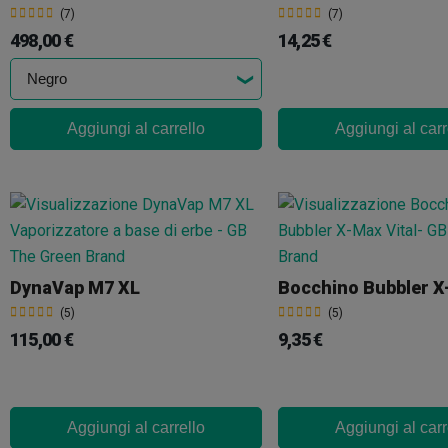
(7)
(7)
498,00 €
14,25 €
Aggiungi al carrello
Aggiungi al carr
DynaVap M7 XL
Bocchino Bubbler X
(5)
(5)
115,00 €
9,35 €
Aggiungi al carrello
Aggiungi al carr