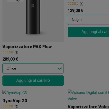
(6)
129,00 €
Aggiungi al carr
Vaporizzatore PAX Flow
(3)
289,00 €
Aggiungi al carrello
DynaVap G3
(5)