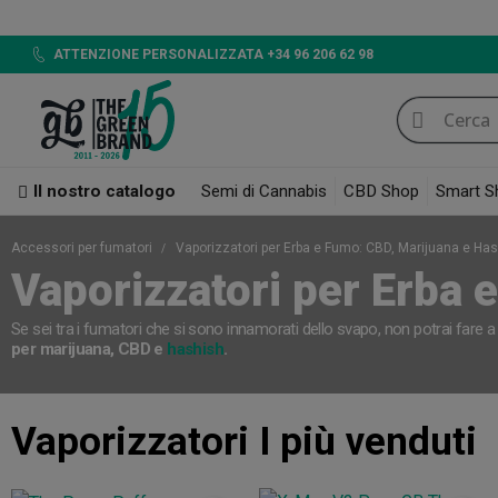
LED 720W GB LIGHT
ATTENZIONE PERSONALIZZATA +34 96 206 62 98
Il nostro catalogo
Semi di Cannabis
CBD Shop
Smart S
Accessori per fumatori
Vaporizzatori per Erba e Fumo: CBD, Marijuana e Ha
Vaporizzatori per Erba 
Se sei tra i fumatori che si sono innamorati dello svapo, non potrai fare
per marijuana, CBD e
hashish
.
Vaporizzatori
I più venduti