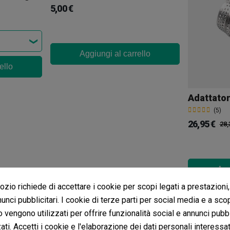
5,00 €
Aggiungi al carrello
ello
Adattator
(5)
26,95 €
28,
Agg
zio richiede di accettare i cookie per scopi legati a prestazioni,
unci pubblicitari. I cookie di terze parti per social media e a sco
o vengono utilizzati per offrire funzionalità social e annunci pubbl
The Puffco Hot Knife
ti. Accetti i cookie e l'elaborazione dei dati personali interessat