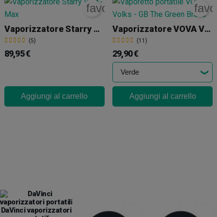
rite_border
favorite_border
favo
Vaporizzatore Starry V4 X-Max
Vaporizzatore VOVA Volks
(5)
(11)
89,95 €
29,90 €
Aggiungi al carrello
Aggiungi al carrello
DaVinci vaporizzatori