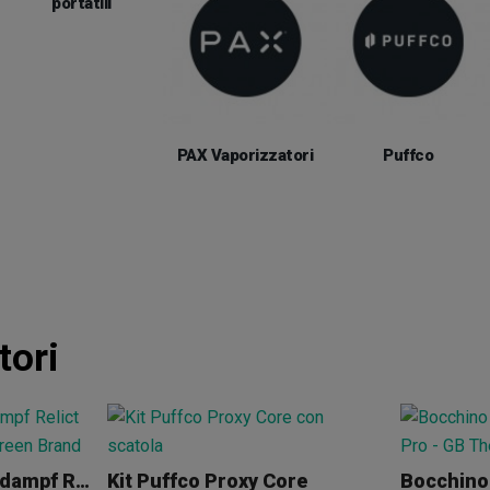
portatili
PAX Vaporizzatori
Puffco
tori
Vaporizzatore Norddampf Relict
Kit Puffco Proxy Core