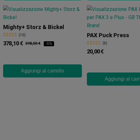
Mighty+ Storz & Bickel
PAX Puck Press
(10)
378,10 €
398,00 €
(6)
-5%
20,00 €
Aggiungi al carrello
Aggiungi al carr