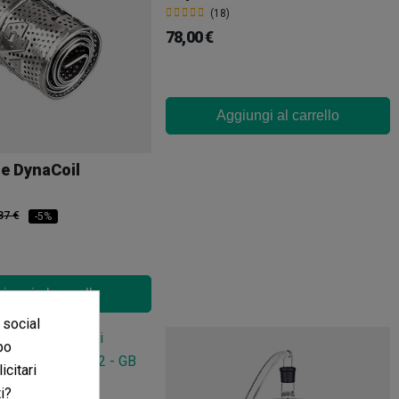
(18)
78,00 €
Aggiungi al carrello
e DynaCoil
37 €
-5%
iungi al carrello
 social
po
icitari
i?