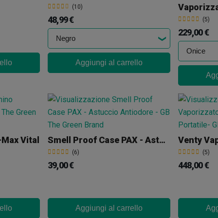
Vaporizz
(10)
48,99 €
(5)
229,00 €
ello
Aggiungi al carrello
Agg
-Max Vital
Smell Proof Case PAX - Astuccio Antiodore
(6)
(5)
39,00 €
448,00 €
ello
Aggiungi al carrello
Agg