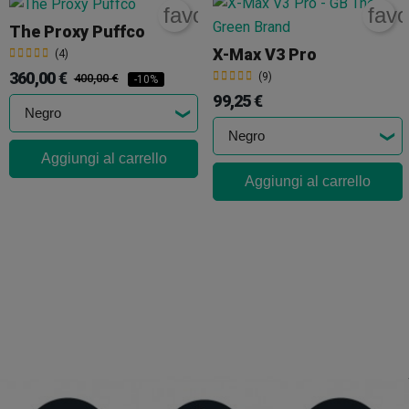
favorite_border
favo
The Proxy Puffco
X-Max V3 Pro
(4)
360,00 €
(9)
400,00 €
-10%
99,25 €
Aggiungi al carrello
Aggiungi al carrello