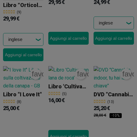
29,95 €
24,99 €
Libro “Orticoltura Della Cannabis: La Bibbia Del Coltivatore Medico Indoor E Outdoor” Di Jorge Cervantes
(9)
29,99 €
Aggiungi al carrello
Aggiungi al carrello
Aggiungi al carrello
favorite_border
favorite_border
favo
Libro 'Cultivar En Lana De Roca' (Coltivare In Lana Di Roccia)
Libro "I Love It"
DVD "Cannabis Indoor, Tu Hai La Chiave"
(5)
16,00 €
(8)
(13)
25,00 €
25,20 €
28,00 €
-10%
Aggiungi al carrello