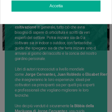
Accetta
Libri coltivazione
La miglior letteratura sulla marijuana e sulla
coltivazione
in generale, tutto ciò che avrai
bisogno di sapere di orticoltura e scritti da veri
esperti del settore. Potrai iniziare sia da
0
a
coltivare
sia
in indoor
o outdoor
, con fantastiche
guide che spiegano
sia
da che terra
iniziare
sino d
arrivare al giorno del raccolto e la concia del nostro
giardino personale.
Libri di autori riconosciuti a livello mondiale
come
Jorge
Cervantes,
Juan
Robledo
o
Elisabet
Riera
che insegneranno
le loro esperienze.
ideali
per
coltivatori sia principianti
sia
per quelli più esperti
e professionali che vogliano migliorare le loro
tecniche.
Uno dei più venduti é sicuramente
la Bibbia della
Marijuana di
Jorge
Cervantes,
una guida