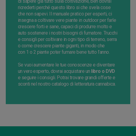
di sapere giá tutto sulla coltivazione, beh dovrai
ricrederti perché questo libro si che svela cose
che non sapevi.
Il manuale pratico per esperti, ci
insegna a coltivare vere piante in
outdoor
per farle
crescere forti e sane, capaci di produrre molto e
auto sostenere i nostri bisogni di fumatore. Trucchi
e consigli per coltivare in ogni tipo di terreno, serra
o come crescere piante giganti, in modo che
con
1
o
2
piante
poter fumare bene tutto l’anno.
Se
vuoi aumentare le tue conoscenze e diventare
un vero esperto, dovrai
acquistare un
libro o DVD
e seguire i consigli.
Potrai trovare grandi offerte e
sconti
nel nostro catalogo di lettera
tura
cannabica
.