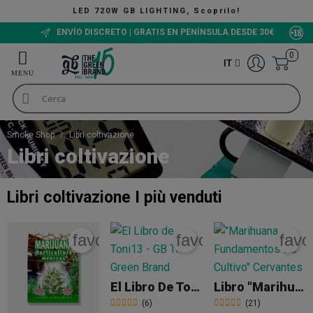
LED 720W GB LIGHTING, Scoprilo!
ENVÍO DISCRETO | GRATIS EN PENÍNSULA DESDE 30€
0
IT
Smoke Shop
Libri coltivazione
Libri coltivazione
Libri coltivazione
I più venduti
favorite_border
favorite_border
favo
El Libro De Toni13
Libro "Marihuana Fundamentos De Cultivo" Jorge Cervantes
(6)
(21)