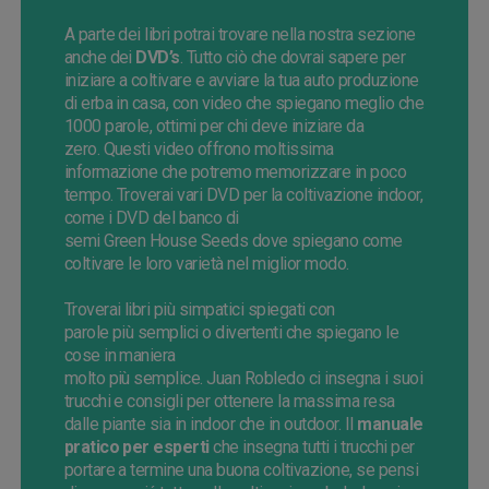
A parte dei libri potrai trovare nella nostra sezione
anche dei
DVD’s
. Tutto ciò che dovrai sapere per
iniziare a coltivare e avviare la tua auto produzione
di erba in casa, con video che spiegano meglio che
1000 parole, ottimi per chi deve iniziare da
zero.
Questi video offrono moltissima
informazione che potremo memorizzare in poco
tempo. Troverai vari DVD per la coltivazione indoor,
come i DVD del banco di
semi
Green
House
Seeds
dove spiegano come
coltivare le loro varietà nel miglior modo.
Troverai libri più simpatici spiegati con
parole
più
semplici o divertenti che spiegano le
cose in maniera
molto
più
semplice.
Juan
Robledo
ci insegna i suoi
trucchi e consigli per ottenere la massima resa
dalle piante sia in indoor che in
outdoor
.
Il
manuale
pratico per esperti
che insegna tutti i trucchi per
portare a termine una buona coltivazione, se pensi