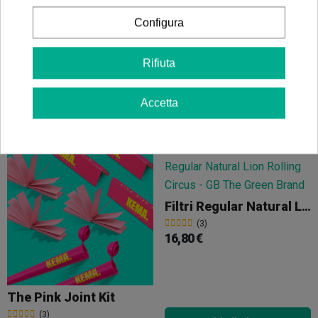
3,65 €
(7)
Configura
0,45 €
Rifiuta
Vedi altro
Accetta
Vedi altro
Filtri Regular Natural Lion Rolling Circus
(3)
16,80 €
The Pink Joint Kit
(3)