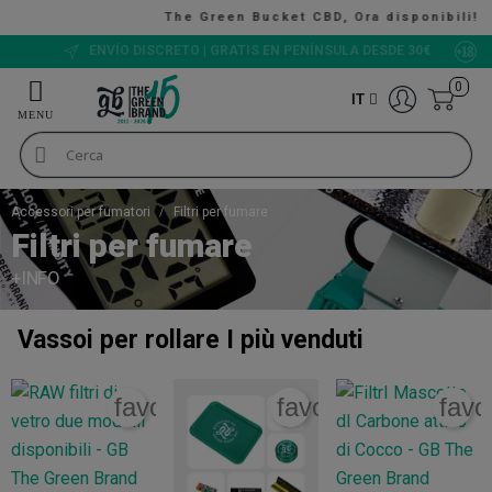
The Green Bucket CBD, Ora disponibili!
VALUTAZIONE 9/10
0
IT
Accessori per fumatori
Filtri per fumare
Filtri per fumare
+INFO
Vassoi per rollare
I più venduti
favorite_border
favorite_border
favo