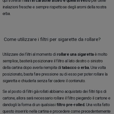
qui troverai i
filtri in carbone attivo e quelli in vetro
per delle
inalazioni fresche e sempre rispettose degli aromi della nostra
erba.
Come utilizzare i filtri per sigarette da rollare?
Utilizzare dei filtri al momento di
rollare una sigaretta
è molto
semplice, basterà posizionare il filtro al lato destro o sinistro
della cartina dopo averla riempita d
i tabacco o erba.
Una volta
posizionato, basta fare pressione su di esso per poter rollare la
sigaretta e chiuderla senza far cadere il contenuto.
Se al posto di filtri già rollati abbiamo acquistato dei filtri tips di
cartone, allora sarà necessario rollare il filtro piegando il cartone e
dandogli la forma di un qualsiasi
filtro pre-rolled.
Una volta fatto
questo inserirlo nella cartina e procedere come precedentemente