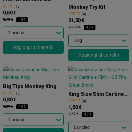
Monkey Try Kit
(5)
0,60 €
(4)
0,70 €
21,50 €
-15%
23,89 €
-10%
Aggiungi al carrello
Aggiungi al carrello
Big Tips Monkey King
King Size Slim Cartine + Filtri GB
(5)
0,80 €
(4)
0,89 €
1,50 €
-10%
1,67 €
-10%