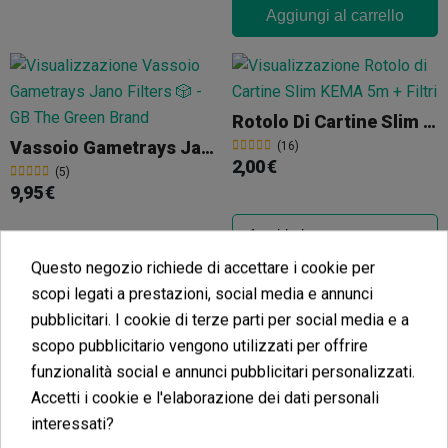
Aggiungi al carrello
Rotolo Di Cartine Slim KEMA 5m + Filtri
Vassoio Gametrays Jano Filters
(16)
2,00 €
(5)
9,95 €
Questo negozio richiede di accettare i cookie per
Aggiungi al carrello
scopi legati a prestazioni, social media e annunci
Aggiungi al carrello
pubblicitari. I cookie di terze parti per social media e a
scopo pubblicitario vengono utilizzati per offrire
funzionalità social e annunci pubblicitari personalizzati.
Accetti i cookie e l'elaborazione dei dati personali
Filtri In Cristallo Di Murano
interessati?
Filtri Di Carta Rosa KEMA
(24)