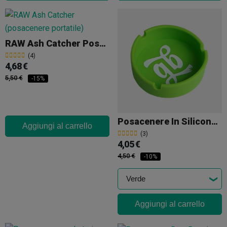
RAW Ash Catcher Posacenere Portatile
(4)
4,68 €
5,50 €
-15%
Posacenere In Silicone GB
Aggiungi al carrello
(3)
4,05 €
4,50 €
-10%
Aggiungi al carrello