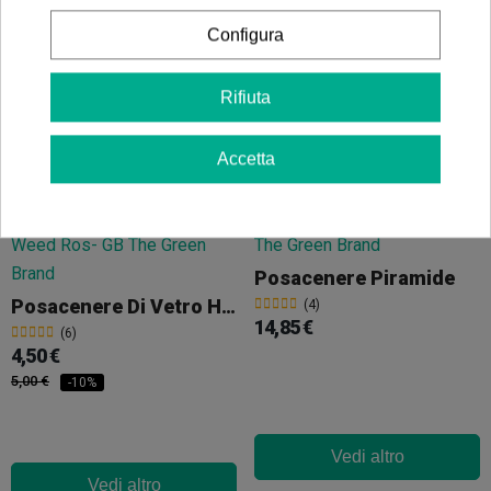
3,40 €
10,40 €
3,58 €
11,56 €
-5%
-10%
Configura
Rifiuta
Vedi altro
Vedi altro
Accetta
Posacenere Piramide
Posacenere Di Vetro Hall Of Weed Rosa
(4)
14,85 €
(6)
4,50 €
5,00 €
-10%
Vedi altro
Vedi altro