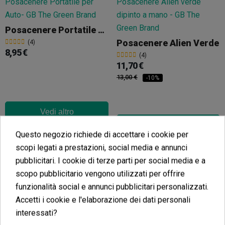
Posacenere Portatile Per Auto
Posacenere Alien Verde
(4)
8,95 €
(4)
11,70 €
13,00 €
-10%
Vedi altro
Vedi altro
Questo negozio richiede di accettare i cookie per
scopi legati a prestazioni, social media e annunci
pubblicitari. I cookie di terze parti per social media e a
scopo pubblicitario vengono utilizzati per offrire
funzionalità social e annunci pubblicitari personalizzati.
Accetti i cookie e l'elaborazione dei dati personali
Posacenere Hello Kitty Neon Amsterdam G-ROLLZ
Kit Hello Kitty Neon Amsterdam Vassoio Per Rollare Medio + Posacenere
interessati?
(3)
(6)