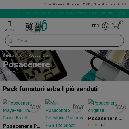
The Green Bucket CBD, Ora disponibili!
VALUTAZIONE 9/10
0
IT
Smoke Shop
Posacenere
Posacenere
+INFO
Pack fumatori erba
I più venduti
favorite_border
favorite_border
favo
Posacenere Originali
Posacenere Playa
(6)