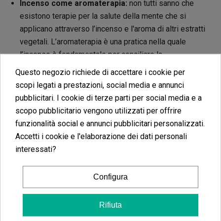
Incenso come aromaterapia:
non tutti sanno che
esistono terapie per la salute della mente che si
applicano attraverso l’incenso e l'aroma di altri estratti
vegetali. L’aromaterapia è una pratica nella quale
l’incenso è fondamentale per conciliare la
concentrazione e raggiungere la pace dei sensi.
Questo negozio richiede di accettare i cookie per
scopi legati a prestazioni, social media e annunci
Scopri tutti gli incensi e portaincensi del nostro
pubblicitari. I cookie di terze parti per social media e a
scopo pubblicitario vengono utilizzati per offrire
catalogo
funzionalità social e annunci pubblicitari personalizzati.
Accetti i cookie e l'elaborazione dei dati personali
Quando acquistiamo un incenso è bene avere a disposizione
interessati?
anche un buon portaincensi per mantenere pulita ed ordinata la
superficie sulla quale appoggiamo questo elemento. Qui di
Configura
seguito abbiamo selezionato i portaincensi e incensi migliori sul
mercato per
stile e resistenza.
Rifiuta