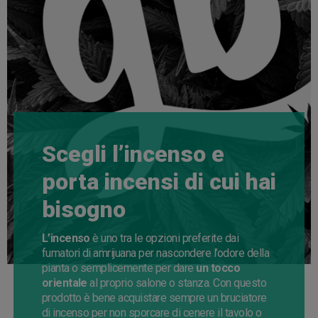
Scegli l’incenso e
porta incensi di cui hai
bisogno
L’incenso
è uno tra le opzioni preferite dai
fumatori di amrijuana per nascondere l’odore della
pianta o semplicemente per dare
un tocco
orientale
al proprio salone o stanza. Con questo
prodotto è bene acquistare sempre un bruciatore
di incenso per non sporcare di cenere il tavolo o