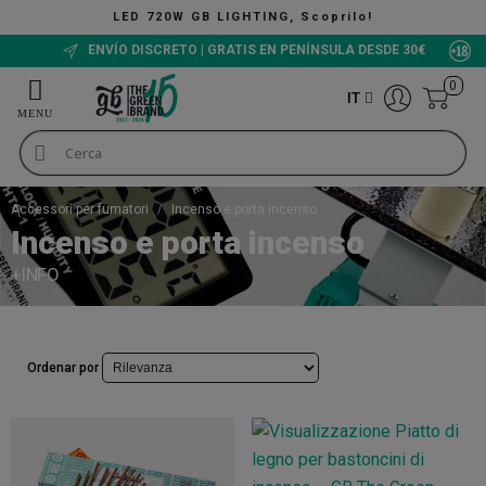
20W GB LIGHTING, Scoprilo!
ENVÍO DISCRETO | GRATIS EN PENÍNSULA DESDE 30€
0
IT
Accessori per fumatori
Incenso e porta incenso
Incenso e porta incenso
+INFO
Ordenar por