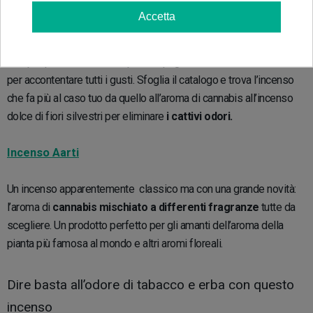
Il miglior incenso in bastoncini
Accetta
Il migliore incenso in bastoncini,
facile da bruciare e con aromi
sempre più accattivanti è qui sulla pagina di GB The Green Brand
per accontentare tutti i gusti. Sfoglia il catalogo e trova l’incenso
che fa più al caso tuo da quello all’aroma di cannabis all’incenso
dolce di fiori silvestri per eliminare
i cattivi odori.
Incenso Aarti
Un incenso apparentemente classico ma con una grande novità:
l’aroma di
cannabis mischiato a differenti fragranze
tutte da
scegliere. Un prodotto perfetto per gli amanti dell’aroma della
pianta più famosa al mondo e altri aromi floreali.
Dire basta all’odore di tabacco e erba con questo
incenso