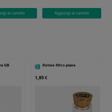
ngi al carrello
Aggiungi al carrello
va GB
Retine filtro piane

1,85 €