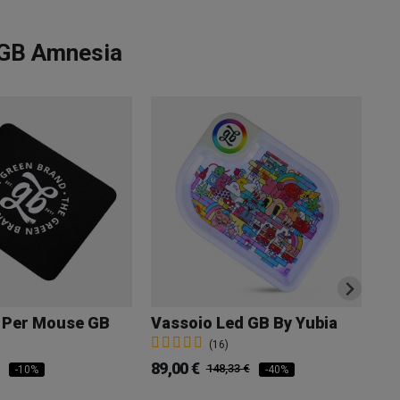
 GB Amnesia
 Per Mouse GB
Vassoio Led GB By Yubia
Po
(16)
89,00 €
4,
148,33 €
-10%
-40%