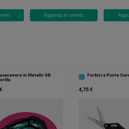
rello
Aggiungi al carrello
Aggiu
osacenere in Metallo GB
Forbici a Punta Cur

orilla
€
4,75 €