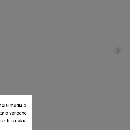
social media e
itario vengono
ccetti i cookie