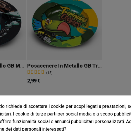
Posacenere In Metallo GB MAC
Posacenere In Metallo GB Tropicanna
(15)
2,99 €
o richiede di accettare i cookie per scopi legati a prestazioni, 
rello
Aggiungi al carrello
citari. I cookie di terze parti per social media e a scopo pubblic
 offrire funzionalità social e annunci pubblicitari personalizzati. A
ni
Posacenere in Metallo GB Amnesia
ne dei dati personali interessati?