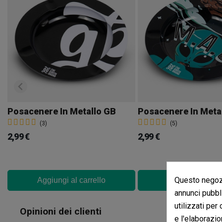
Posacenere In Metallo GB
(3)
(5)
2,99 €
2,99 €
Questo negozi
Aggiungi al carrello
Aggiungi al car
annunci pubbli
utilizzati per
Recensio
Opinioni dei clienti
e l'elaborazio