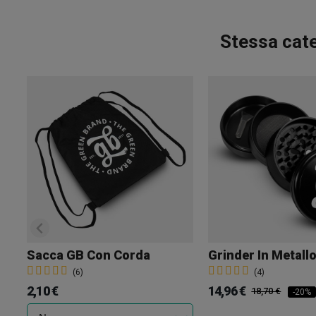
Stessa cat
Sacca GB Con Corda
(6)
(4)
2,10 €
14,96 €
18,70 €
-20%