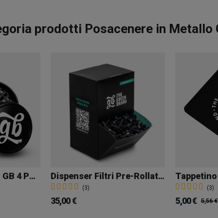
egoria prodotti Posacenere in Metallo
Grinder In Metallo GB 4 Parti 63mm
Dispenser Filtri Pre-Rollati 1000 GB
Tappetino
(3)
(3)
35,00 €
5,00 €
5,56 €