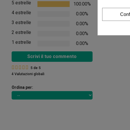
5 estrelle
100.00%
Non ci sono rec
4 estrelle
0.00%
Conf
Vedere i comment
3 estrelle
0.00%
2 estrelle
0.00%
1 estrelle
0.00%
Scrivi il tuo commento
5
de
5
4 Valutazioni globali
Ordina per: