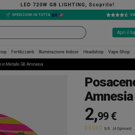
LED 720W GB LIGHTING, Scoprilo!
SPEDIZIONI IN TUTTA
VA
Apri il 
hop
Fertilizzanti
Illuminazione Indoor
Headshop
Vape Shop
 in Metallo GB Amnesia
Posacene
Amnesia
2
,
99 €
5/5
(4 Opinioni)