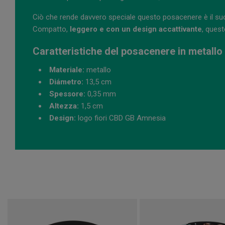
Ciò che rende davvero speciale questo posacenere è il suo
Compatto,
leggero e con un design accattivante
, ques
Caratteristiche del posacenere in metall
Materiale:
metallo
Diámetro:
13,5 cm
Spessore:
0,35 mm
Altezza:
1,5 cm
Design:
logo fiori CBD GB Amnesia