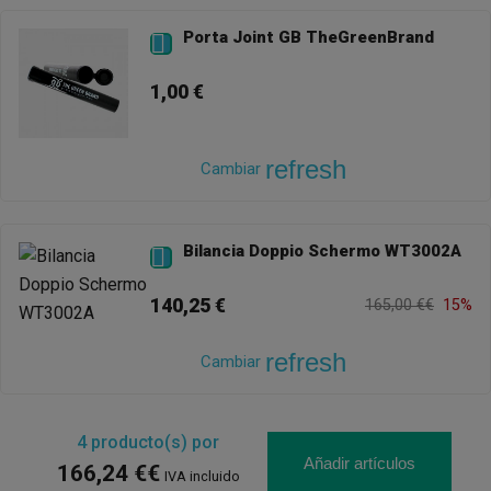
Porta Joint GB TheGreenBrand

1,00 €
refresh
Cambiar
Bilancia Doppio Schermo WT3002A

140,25 €
165,00 €€
15%
refresh
Cambiar
4
producto(s) por
Añadir artículos
166,24 €€
IVA incluido