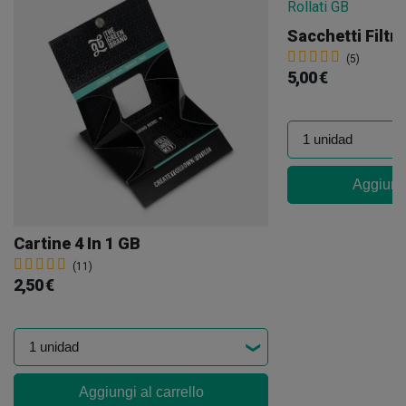
Sacchetti Filtri
(5)
5,00 €
Aggiungi
Cartine 4 In 1 GB
(11)
2,50 €
Aggiungi al carrello