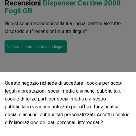
Recensioni
Dispenser Cartine 2000
Fogli GB
Non ci sono recensioni nella tua lingua, controllale tutte
cliccando su "recensioni in altre lingue".
Vedere i commenti in altre lingue
Questo negozio richiede di accettare i cookie per scopi
Stessa categoria prodotti
legati a prestazioni, social media e annunci pubblicitari. I
cookie di terze parti per social media e a scopo
Dispenser Cartine 2000 Fogli GB
pubblicitario vengono utilizzati per offrire funzionalità
social e annunci pubblicitari personalizzati. Accetti i cookie
e l'elaborazione dei dati personali interessati?