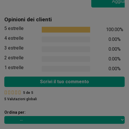
Aggiungi
Opinioni dei clienti
5 estrelle
100.00%
4 estrelle
0.00%
3 estrelle
0.00%
2 estrelle
0.00%
1 estrelle
0.00%
Scrivi il tuo commento
5
de
5
5 Valutazioni globali
Ordina per: