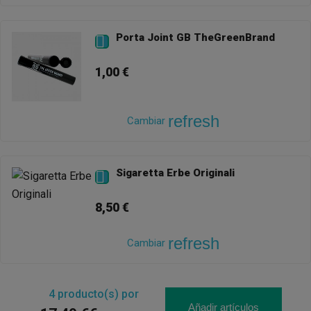
Porta Joint GB TheGreenBrand

1,00 €
refresh
Cambiar
Sigaretta Erbe Originali

8,50 €
refresh
Cambiar
4
producto(s) por
Añadir artículos