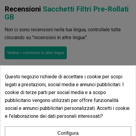
Recensioni
Sacchetti Filtri Pre-Rollati
GB
Non ci sono recensioni nella tua lingua, controllale tutte
cliccando su "recensioni in altre lingue".
Vedere i commenti in altre lingue
Questo negozio richiede di accettare i cookie per scopi
legati a prestazioni, social media e annunci pubblicitari. I
cookie di terze parti per social media e a scopo
Stessa categoria prodotti
pubblicitario vengono utilizzati per offrire funzionalità
Sacchetti Filtri Pre-Rollati GB
social e annunci pubblicitari personalizzati. Accetti i cookie
e l'elaborazione dei dati personali interessati?
Configura