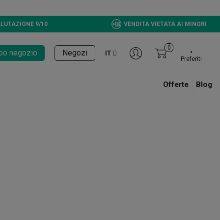
LUTAZIONE 9/10
VENDITA VIETATA AI MINORI
0
tupo negozio
Negozi
IT
Preferiti
Offerte
Blog
e del vapore di qualità.