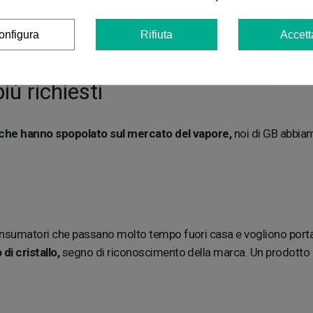
 le caratteristiche estetiche
dei grandi classici aggiungendo 
ni nuove
come quella di aromaterapia. In aggiunta, la batteria 
onfigura
Rifiuta
Accett
namento.
iù richiesti
che hanno spopolato sul mercato del vapore,
noi di GB abbiam
 consumatori che passano molto tempo fuori casa e vogliono port
di cristallo,
segno di riconoscimento della marca. Un prodotto ad