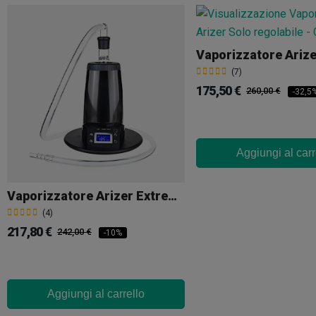
Vaporizzatore Arize
(7)
175,50 €
260,00 €
-32,5
Aggiungi al carr
Vaporizzatore Arizer Extreme Q
(4)
217,80 €
242,00 €
-10%
Aggiungi al carrello