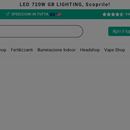
 LIGHTING, Scoprilo!
SPEDIZIONI IN TUTTA
VA
Apri il 
hop
Fertilizzanti
Illuminazione Indoor
Headshop
Vape Shop
izer
le, è ora qui sulla pagina di GB per tutti i veri amanti degli aromi originali 