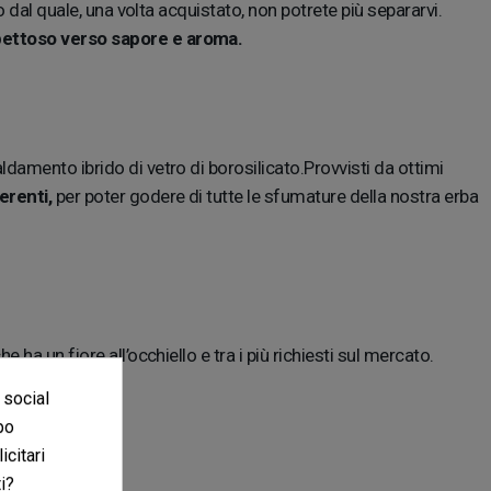
o dal quale, una volta acquistato, non potrete più separarvi.
spettoso verso sapore e aroma.
damento ibrido di vetro di borosilicato.Provvisti da ottimi
erenti,
per poter godere di tutte le sfumature della nostra erba
ha un fiore all’occhiello e tra i più richiesti sul mercato.
i vapori.
 social
po
icitari
i?