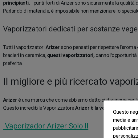
principianti.
I punti forti di Arizer sono sicuramente la qualità 
Parlando di materiale, è impossibile non menzionare lo specia
Vaporizzatori dedicati per sostanze veget
Tutti i vaporizzatori
Arizer
sono pensati per rispettare l’aroma 
bracieri in ceramica,
questi vaporizzatori,
danno l’opportunità 
preferita.
Il migliore e più ricercato vapor
Arizer
è una marca che come abbiamo detto si distingue per la qual
Questo incredibile Vaporizzatore
Arizer è la versione 2.0 dei 
Questo nego
media e ann
Vaporizador Arizer Solo II
pubblicitari
personalizza