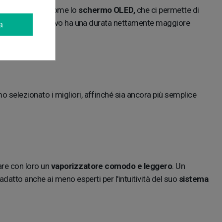
tocchi moderni come lo
schermo OLED,
che ci permette di
di questo dispositivo ha una durata nettamente maggiore
a
o selezionato i migliori, affinché sia ancora più semplice
are con loro un
vaporizzatore comodo e leggero
. Un
atto anche ai meno esperti per l'intuitività del suo
sistema