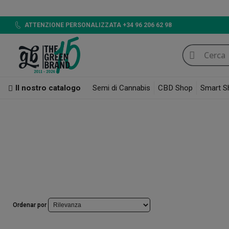
LED 720W GB
ATTENZIONE PERSONALIZZATA +34 96 206 62 98
Il nostro catalogo
Semi di Cannabis
CBD Shop
Smart S
Smoke Shop
Vaporizzatori per Erba e Fumo: CBD, Marijuana e Hashish
Ar
Arizer
La marca canadese, che ha fatto la storia dei vaporizzatori per materia vegeta
Ordenar por