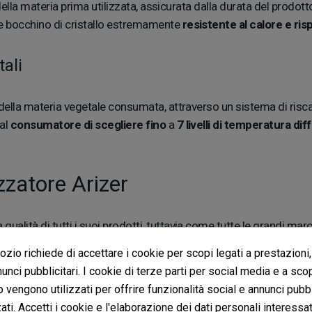
della materia prima utilizzata, assicurata dalla durata del prodott
le bocchino di cristallo estremamente
resistente al calore e ri
ali
della materia vegetale consumata, attraverso un sistema di riscal
al
consumatore di scegliere fino
a
7 livelli di temperatura diff
izzatore Arizer
ità di tutti i suoi prodotti, tuttavia come tutte le grandi marche 
grandi classici
della marca che ha fatto
impazzire gli amanti de
zio richiede di accettare i cookie per scopi legati a prestazioni,
unci pubblicitari. I cookie di terze parti per social media e a sco
o vengono utilizzati per offrire funzionalità social e annunci pubbl
ti. Accetti i cookie e l'elaborazione dei dati personali interessat