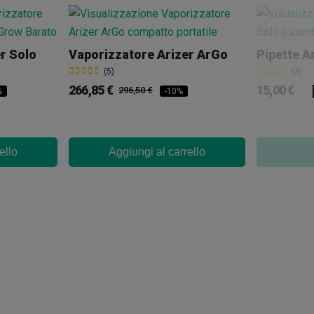
r Solo
Vaporizzatore Arizer ArGo
(5)
(3)
266,85 €
15,00 €
296,50 €
%
-10%
ello
Aggiungi al carrello