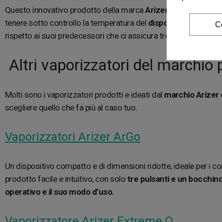
Questo innovativo prodotto della marca
Arizer riunisce tutte
tenere sotto controllo la temperatura del
dispositivo e funzio
C
rispetto ai suoi predecessori che ci assicura tre ore di funzio
Altri vaporizzatori del marchio p
Molti sono i vaporizzatori prodotti e ideati dal
marchio Arizer 
scegliere quello che fa più al caso tuo.
Vaporizzatori Arizer ArGo
Un dispositivo compatto e di dimensioni ridotte, ideale per i
prodotto facile e intuitivo, con solo
tre pulsanti e un bocchino 
operativo e il suo modo d’uso.
Vaporizzatore Arizer Extreme Q