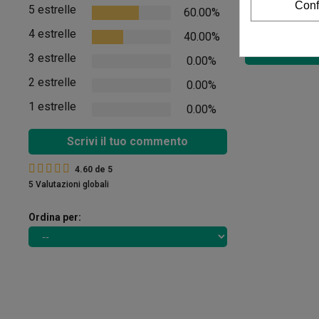
Conf
5 estrelle
60.00%
Non ci sono rec
4 estrelle
40.00%
Vedere i comment
3 estrelle
0.00%
2 estrelle
0.00%
1 estrelle
0.00%
Scrivi il tuo commento
4.60
de
5
5 Valutazioni globali
Ordina per: