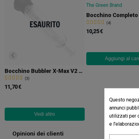
(4)
10,25 €
Aggiungi al car
Bocchino Bubbler X-Max V2 Pro
(3)
11,70 €
Questo negozi
annunci pubbli
Vedi altro
utilizzati per
e l'elaborazio
Recensio
Opinioni dei clienti