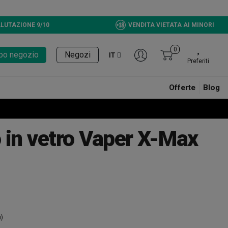
LUTAZIONE 9/10
VENDITA VIETATA AI MINORI
0
tupo negozio
Negozi
IT
Preferiti
Offerte
Blog
 in vetro Vaper X-Max
i)