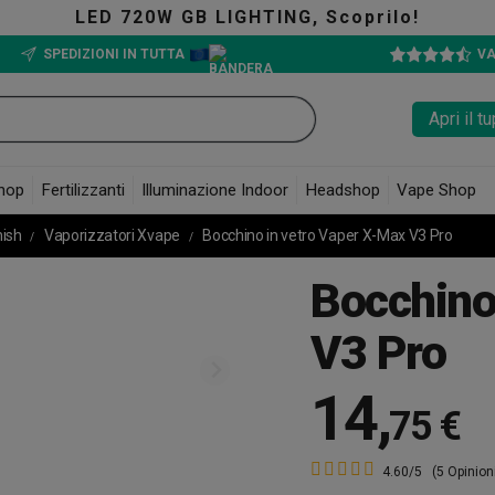
LED 720W GB LIGHTING, Scoprilo!
SPEDIZIONI IN TUTTA
VA
Apri il 
hop
Fertilizzanti
Illuminazione Indoor
Headshop
Vape Shop
hish
Vaporizzatori Xvape
Bocchino in vetro Vaper X-Max V3 Pro
Bocchino
V3 Pro
14
,
75 €
4.60/5
(5 Opinion