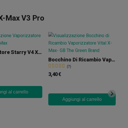
 X-Max V3 Pro
Vaporizzatore Starry V4 X-Max
Bocchino Di Ricambio Vaporizzatore Vital X-Max
(7)
3,40 €
ngi al carrello
Aggiungi al carrello
9,