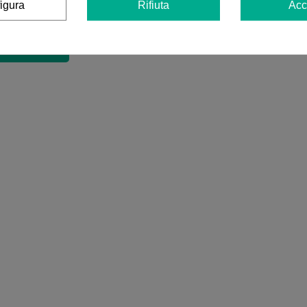
igura
Rifiuta
Acc
ensioni nella tua lingua, controllale tutte cliccando su "recensioni 
i in altre lingue