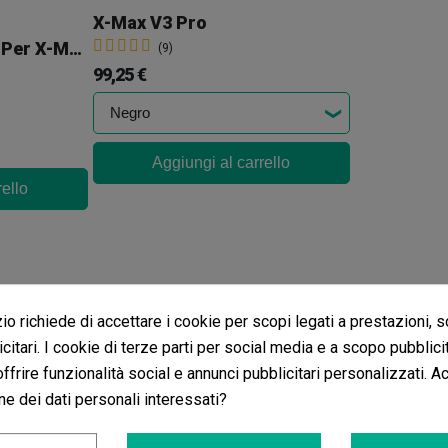
X-Max V3 Pro
Bocchino Completo Per X-Max V3 Pro
(9)
99,25 €
Aggiungi al carrello
rello
o richiede di accettare i cookie per scopi legati a prestazioni, 
citari. I cookie di terze parti per social media e a scopo pubblic
 offrire funzionalità social e annunci pubblicitari personalizzati. A
ne dei dati personali interessati?
ni
Bocchino in vetro Vaper X-Max V3 Pro