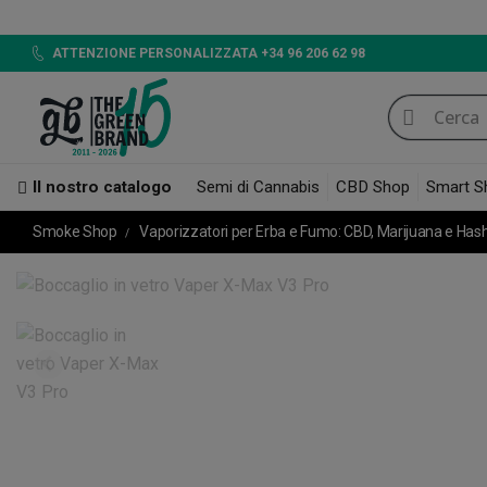
ATTENZIONE PERSONALIZZATA +34 96 206 62 98
Il nostro catalogo
Semi di Cannabis
CBD Shop
Smart S
Smoke Shop
Vaporizzatori per Erba e Fumo: CBD, Marijuana e Has