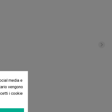
social media e
itario vengono
ccetti i cookie