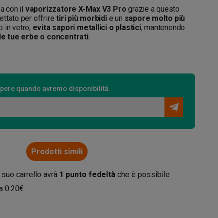
a con il
vaporizzatore X-Max V3 Pro
grazie a questo
ettato per offrire
tiri più morbidi
e un
sapore molto più
o in vetro,
evita sapori metallici o plastici
, mantenendo
lle tue erbe o concentrati
.
 sapere quando avremo disponibilità.
Prodotti simili
 suo carrello avrà
1
punto fedeltà
che è possibile
da
0.20€