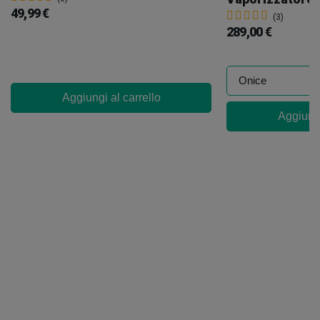
49,99 €
(3)
289,00 €
Aggiungi al carrello
Aggiungi