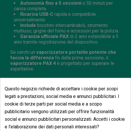
Autonomia fino a 5 sessioni
o 50 minuti per
carica completa.
Ricarica USB-C
rapida e compatibile
universalmente.
Include
bocchini intercambiabili, strumento
multiuso, griglie del forno e accessori per la pulizia.
Garanzia ufficiale PAX
di 2 anni estendibile a 3
anni tramite registrazione del dispositivo.
Se cerchi un
vaporizzatore portatile potente che
faccia la differenza
fin dalla prima sessione, il
vaporizzatore PAX 4
è progettato per superare le
aspettative.
Questo negozio richiede di accettare i cookie per scopi
legati a prestazioni, social media e annunci pubblicitari. I
Potrebbe anche piacerti
cookie di terze parti per social media e a scopo
pubblicitario vengono utilizzati per offrire funzionalità
social e annunci pubblicitari personalizzati. Accetti i cookie
e l'elaborazione dei dati personali interessati?