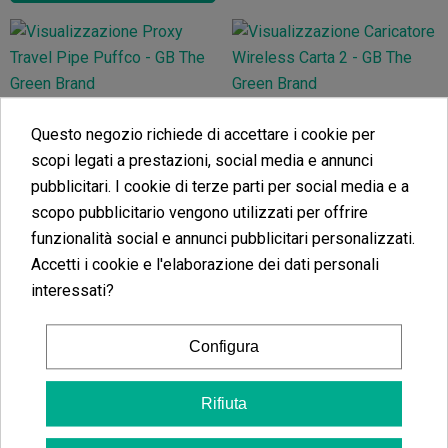
Proxy Travel Pipe (Custodia In Silicone)
Caricatore Wireless Carta 2
Questo negozio richiede di accettare i cookie per
(5)
(4)
57,48 €
90,75 €
scopi legati a prestazioni, social media e annunci
pubblicitari. I cookie di terze parti per social media e a
scopo pubblicitario vengono utilizzati per offrire
funzionalità social e annunci pubblicitari personalizzati.
Accetti i cookie e l'elaborazione dei dati personali
Vedi altro
Vedi altro
interessati?
Configura
Mighty (+) Case - Storz&Bickel
Rifiuta
(17)
21,90 €