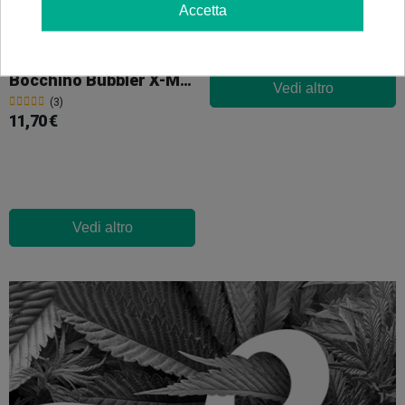
Accetta
Bocchino Bubbler X-Max V2 Pro
Vedi altro
(3)
11,70 €
Vedi altro