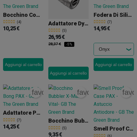
Bocchino Completo Per X-Max V3 Pro
Fodera Di Silicone Per PAX
(4)
(7)
Adattatore DynaCoil
10,25 €
14,95 €
(5)
26,95 €
28,37 €
-5%
Aggiungi al carrello
Aggiungi al carrello
Aggiungi al carrello
favorite_border
favorite_border
favo
Adattatore Per Bong PAX
Bocchino Bubbler X-Max Vital
(7)
14,25 €
Smell Proof Case PAX - Astuccio Antiodore
(5)
9,35 €
(6)