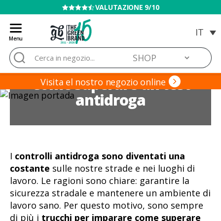
VENDITA VIETATA AI MINORI
Menu
Blog
Cerca:
de
Grow
Come superare un test
Barato
Visita el nostro negozio online
antidroga
I
controlli antidroga sono diventati una
costante
sulle nostre strade e nei luoghi di
lavoro. Le ragioni sono chiare: garantire la
sicurezza stradale e mantenere un ambiente di
lavoro sano. Per questo motivo, sono sempre
di più i
trucchi per imparare come superare