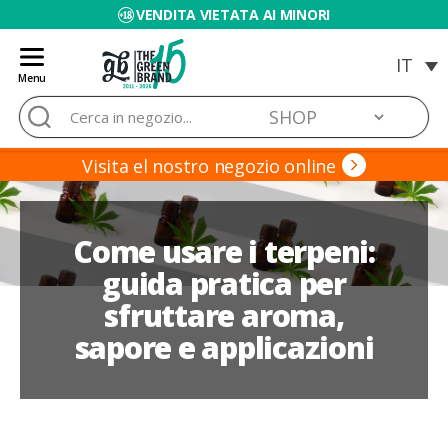
VENDITA VIETATA AI MINORI
Menu
Blog
Cerca:
de
Grow
Barato
Visita el nostro negozio online
Come usare i terpeni:
guida pratica per
sfruttare aroma,
sapore e applicazioni