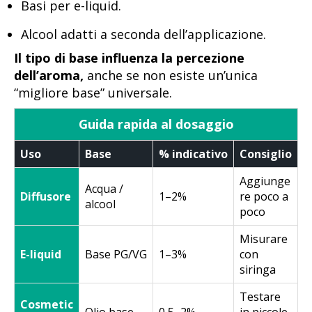
Basi per e-liquid.
Alcool adatti a seconda dell’applicazione.
Il tipo di base influenza la percezione
dell’aroma,
anche se non esiste un’unica
“migliore base” universale.
Guida rapida al dosaggio
Uso
Base
% indicativo
Consiglio
Aggiunge
Acqua /
Diffusore
1–2%
re poco a
alcool
poco
Misurare
E-liquid
Base PG/VG
1–3%
con
siringa
Testare
Cosmetic
Olio base
0,5–2%
in piccole