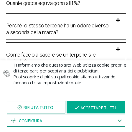
Quante gocce equivalgono all’1%?
Perché lo stesso terpene ha un odore diverso
a seconda della marca?
Come faccio a sapere se un terpene si è
rovinato?
Ti informiamo che questo sito Web utilizza cookie propri e
di terze parti per scopi analitici e pubblicitari.
Puoi scoprire di più su quali cookie stiamo utilizzando
facendo clic su Impostazioni cookie.
Clicca per votare questo articolo!
VISITA IL NOSTRO SITO
X
[Total:
1
Average:
5
]
ACCETTARE TUTTI
PER 5 MINUTI E QUI
APPARIRÀ UNO
SCONTO
CONFIGURA
04:52
Añadir como fuente