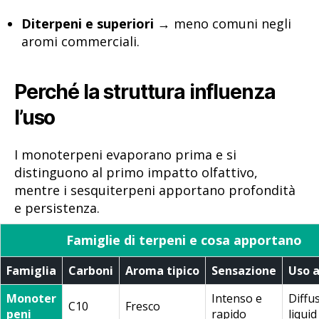
Diterpeni e superiori
→ meno comuni negli
aromi commerciali.
Perché la struttura influenza
l’uso
I monoterpeni evaporano prima e si
distinguono al primo impatto olfattivo,
mentre i sesquiterpeni apportano profondità
e persistenza.
Famiglie di terpeni e cosa apportano
Famiglia
Carboni
Aroma tipico
Sensazione
Uso a
Monoter
Intenso e
Diffus
C10
Fresco
peni
rapido
liquid