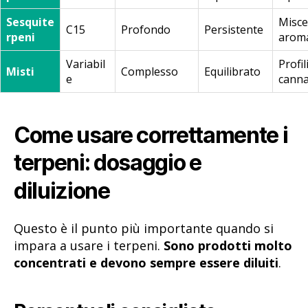
Sesquite
Misce
C15
Profondo
Persistente
rpeni
aroma
Variabil
Profili
Misti
Complesso
Equilibrato
e
canna
Come usare correttamente i
terpeni: dosaggio e
diluizione
Questo è il punto più importante quando si
impara a usare i terpeni.
Sono prodotti molto
concentrati e devono sempre essere diluiti
.