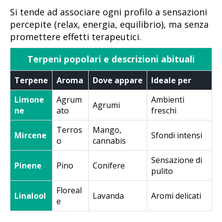
Si tende ad associare ogni profilo a sensazioni
percepite (relax, energia, equilibrio), ma senza
promettere effetti terapeutici.
Terpeni popolari e descrizioni abituali
Terpene
Aroma
Dove appare
Ideale per
Limone
Agrum
Ambienti
Agrumi
ne
ato
freschi
Terros
Mango,
Mircene
Sfondi intensi
o
cannabis
Sensazione di
Pinene
Pino
Conifere
pulito
Floreal
Linalool
Lavanda
Aromi delicati
e