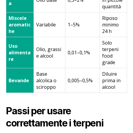
a
quantità
Miscele
Riposo
aromatic
Variabile
1–5%
minimo
he
24 h
Solo
Uso
Olio, grassi
terpeni
alimenta
0,01–0,1%
e alcool
food
re
grade
Base
Diluire
Bevande
alcolica o
0,005–0,5%
prima in
sciroppo
alcool
Passi per usare
correttamente i terpeni