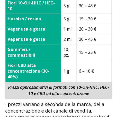
Fiori 10-OH-HHC / HEC-
5 g
30 – 45 €
10
Hashish / resina
5 g
15 – 30 €
Vaper usa e getta
1 ml
20 – 30 €
Vaper usa e getta
2 ml
30 – 45 €
Gummies /
10
15 – 25 €
commestibili
pz.
Fiori CBD alta
concentrazione (30-
1 g
6 – 10 €
40%)
Prezzi approssimativi di formati con 10-OH-HHC, HEC-
10 e CBD ad alta concentrazione
I prezzi variano a seconda della marca, della
concentrazione e del canale di vendita.