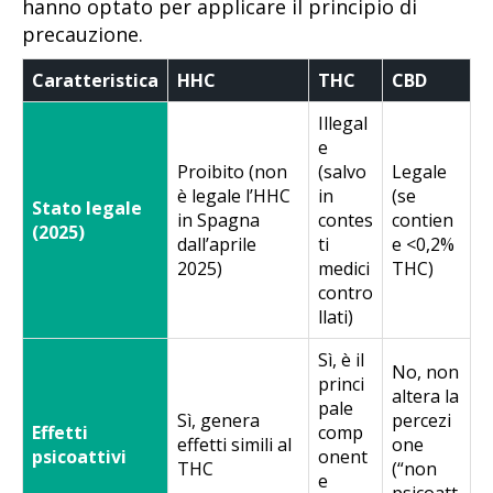
hanno optato per applicare il principio di
precauzione.
Caratteristica
HHC
THC
CBD
Illegal
e
Proibito (non
(salvo
Legale
è legale l’HHC
in
(se
Stato legale
in Spagna
contes
contien
(2025)
dall’aprile
ti
e <0,2%
2025)
medici
THC)
contro
llati)
Sì, è il
No, non
princi
altera la
pale
Sì, genera
percezi
Effetti
comp
effetti simili al
one
psicoattivi
onent
THC
(“non
e
psicoatt