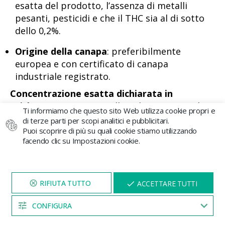
esatta del prodotto, l’assenza di metalli
pesanti, pesticidi e che il THC sia al di sotto
dello 0,2%.
Origine della canapa
: preferibilmente
europea e con certificato di canapa
industriale registrato.
Concentrazione esatta dichiarata in
etichetta
: senza intervalli ambigui come “alta
Ti informiamo che questo sito Web utilizza cookie propri e
concentrazione”.
di terze parti per scopi analitici e pubblicitari.
Puoi scoprire di più su quali cookie stiamo utilizzando
facendo clic su Impostazioni cookie.
La Cannabis Medicinale: un
percorso regolamentato
VISITA IL NOSTRO SITO
X
ACCETTARE TUTTI
PER 5 MINUTI E QUI
(con THC)
APPARIRÀ UNO
SCONTO
CONFIGURA
04:52
È importante menzionare che in Spagna esiste