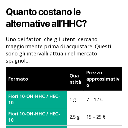
Quanto costano le
alternative all’HHC?
Uno dei fattori che gli utenti cercano
maggiormente prima di acquistare. Questi
sono gli intervalli attuali nel mercato
spagnolo:
Prezzo
Qua
Formato
approssimativ
ntità
o
Fiori 10-OH-HHC / HEC-
1 g
7 – 12 €
10
Fiori 10-OH-HHC / HEC-
2,5 g
15 – 25 €
10