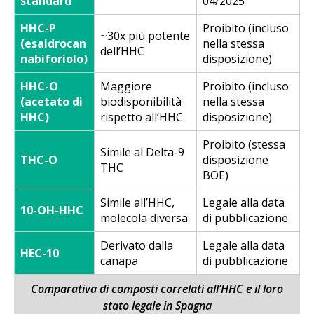
standard
04/2025
HHC-P
Proibito (incluso
~30x più potente
(esaidrocan
nella stessa
dell’HHC
nabiforiolo)
disposizione)
HHC-O
Maggiore
Proibito (incluso
(acetato di
biodisponibilità
nella stessa
HHC)
rispetto all’HHC
disposizione)
Proibito (stessa
Simile al Delta-9
THC-O
disposizione
THC
BOE)
Simile all’HHC,
Legale alla data
10-OH-HHC
molecola diversa
di pubblicazione
Derivato dalla
Legale alla data
HEC-10
canapa
di pubblicazione
Comparativa di composti correlati all’HHC e il loro
stato legale in Spagna