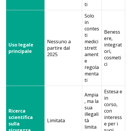
ti
Solo
in
contes
Beness
ti
ere,
Nessuno a
medici
Uso legale
integrat
partire dal
strett
principale
ori,
2025
ament
cosmeti
e
ci
regola
menta
ti
Estesa e
Ampia
in
, ma la
corso,
sua
Ricerca
con
illegali
scientifica
interess
Limitata
tà
sulla
e per i
limita
sicurezza
suoi