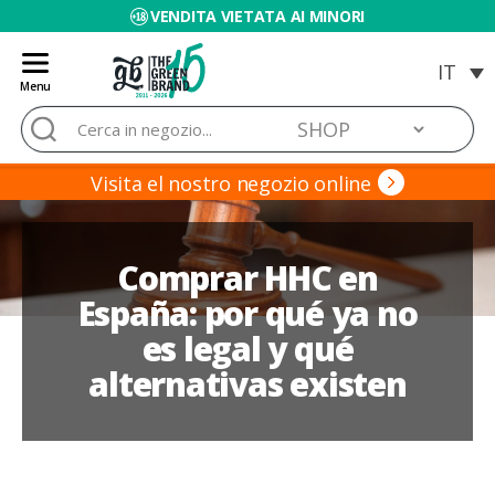
VENDITA VIETATA AI MINORI
Menu
Blog
Cerca:
de
Grow
Barato
Visita el nostro negozio online
Comprar HHC en
España: por qué ya no
es legal y qué
alternativas existen