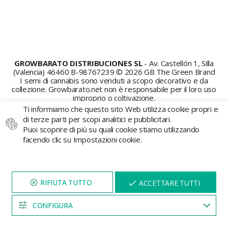
GROWBARATO DISTRIBUCIONES SL
- Av. Castellón 1, Silla
(Valencia) 46460 B-98767239 © 2026 GB The Green Brand
I semi di cannabis sono venduti a scopo decorativo e da
collezione. Growbarato.net non è responsabile per il loro uso
improprio o coltivazione.
Ti informiamo che questo sito Web utilizza cookie propri e
di terze parti per scopi analitici e pubblicitari.
Puoi scoprire di più su quali cookie stiamo utilizzando
facendo clic su Impostazioni cookie.
PAGAMENTO SICURO
VISITA IL NOSTRO SITO
X
ACCETTARE TUTTI
PER 5 MINUTI E QUI
APPARIRÀ UNO
SCONTO
CONFIGURA
04:53