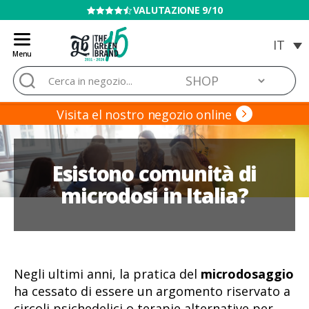
VENDITA VIETATA AI MINORI
Menu
Blog
Cerca:
de
Grow
Barato
Visita el nostro negozio online
Esistono comunità di
microdosi in Italia?
Negli ultimi anni, la pratica del
microdosaggio
ha cessato di essere un argomento riservato a
circoli psichedelici o terapie alternative per