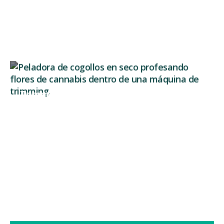
Continua a leggere
Trimmer per cannabis a secco vs a umido:
quale scegliere?
Dopo settimane passate a curare la coltivazione,
arriva uno dei momenti...
Continua a leggere