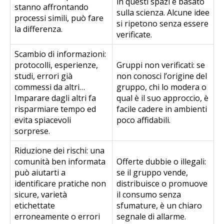
in questi spazi è basato
stanno affrontando
sulla scienza. Alcune idee
processi simili, può fare
si ripetono senza essere
la differenza.
verificate.
Scambio di informazioni:
protocolli, esperienze,
Gruppi non verificati: se
studi, errori già
non conosci l’origine del
commessi da altri…
gruppo, chi lo modera o
Imparare dagli altri fa
qual è il suo approccio, è
risparmiare tempo ed
facile cadere in ambienti
evita spiacevoli
poco affidabili.
sorprese.
Riduzione dei rischi: una
comunità ben informata
Offerte dubbie o illegali:
può aiutarti a
se il gruppo vende,
identificare pratiche non
distribuisce o promuove
sicure, varietà
il consumo senza
etichettate
sfumature, è un chiaro
erroneamente o errori
segnale di allarme.