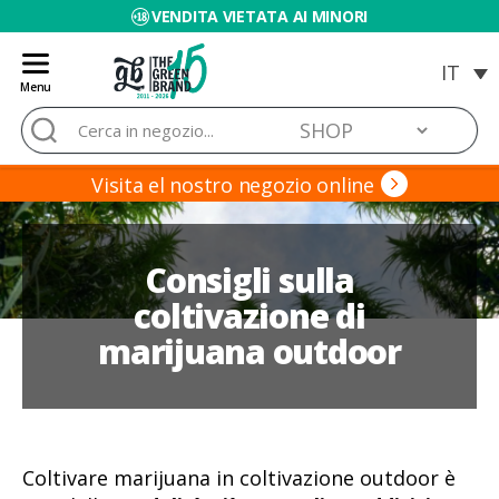
VENDITA VIETATA AI MINORI
Menu
Blog
Cerca:
de
Grow
Barato
Visita el nostro negozio online
Consigli sulla
coltivazione di
marijuana outdoor
Coltivare marijuana in coltivazione outdoor è