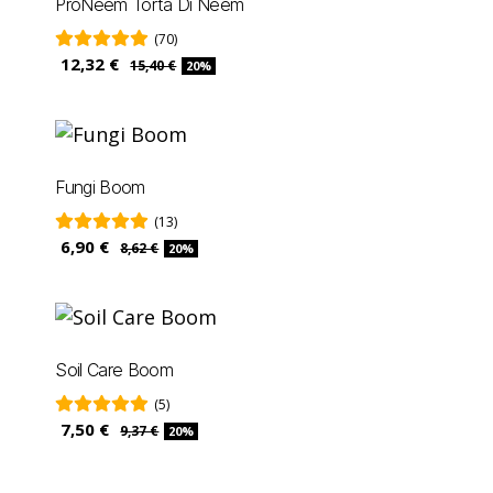
ProNeem Torta Di Neem
(70)
12,32 €
15,40 €
20%
Fungi Boom
(13)
6,90 €
8,62 €
20%
Soil Care Boom
(5)
7,50 €
9,37 €
20%