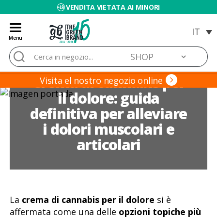
VENDITA VIETATA AI MINORI
Menu
Blog
Cerca:
de
Grow
Crema al cannabis per
Barato
Visita el nostro negozio online
il dolore: guida
definitiva per alleviare
i dolori muscolari e
articolari
La
crema di cannabis per il dolore
si è
affermata come una delle
opzioni topiche più