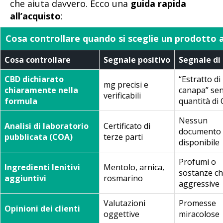
che aiuta davvero. Ecco una
guida rapida
all’acquisto
:
Cosa controllare quando si sceglie un prodotto 
Cosa controllare
Segnale positivo
Segnale di 
CBD dichiarato
“Estratto di
mg precisi e
chiaramente nella
canapa” se
verificabili
formula
quantità di
Nessun
Analisi di laboratorio
Certificato di
documento
pubblicata (COA)
terze parti
disponibile
Profumi o
Ingredienti lenitivi
Mentolo, arnica,
sostanze ch
aggiuntivi
rosmarino
aggressive
Valutazioni
Promesse
Opinioni dei clienti
oggettive
miracolose