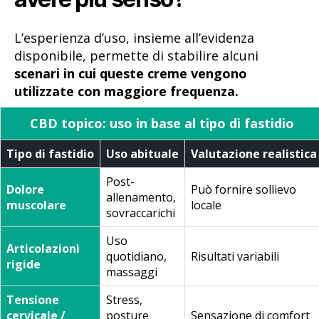
L’esperienza d’uso, insieme all’evidenza
disponibile, permette di stabilire alcuni
scenari in cui queste creme vengono
utilizzate con maggiore frequenza.
CBD topico: uso in base al tipo di fastidio
Tipo di fastidio
Uso abituale
Valutazione realistica
Post-
Dolore
Può fornire sollievo
allenamento,
muscolare
locale
sovraccarichi
Uso
Articolazioni
quotidiano,
Risultati variabili
rigide
massaggi
Tensione
Stress,
cervicale /
posture
Sensazione di comfort