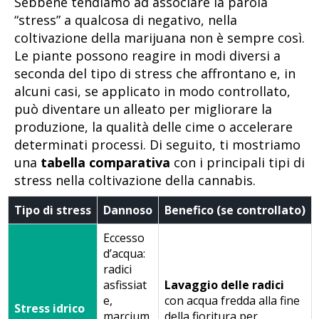
Sebbene tendiamo ad associare la parola
“stress” a qualcosa di negativo, nella
coltivazione della marijuana non è sempre così.
Le piante possono reagire in modi diversi a
seconda del tipo di stress che affrontano e, in
alcuni casi, se applicato in modo controllato,
può diventare un alleato per migliorare la
produzione, la qualità delle cime o accelerare
determinati processi. Di seguito, ti mostriamo
una
tabella comparativa
con i principali tipi di
stress nella coltivazione della cannabis.
Tipo di stress
Dannoso
Benefico (se controllato)
Eccesso
d’acqua:
radici
asfissiat
Lavaggio delle radici
e,
con acqua fredda alla fine
Stress idrico
marcium
della fioritura per