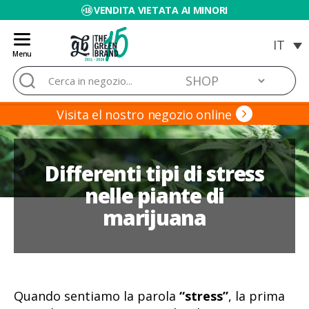
VENDITA VIETATA AI MINORI
Menu
Blog
Cerca:
de
Grow
Barato
Visita el nostro negozio online
Differenti tipi di stress
nelle piante di
marijuana
Quando sentiamo la parola
“stress”
, la prima