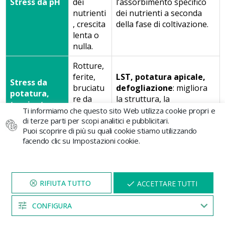
Stress da pH
dei
l’assorbimento specifico
nutrienti
dei nutrienti a seconda
, crescita
della fase di coltivazione.
lenta o
nulla.
Rotture,
ferite,
LST, potatura apicale,
Stress da
bruciatu
defogliazione
: migliora
potatura,
re da
la struttura, la
trapianto o
esposizi
distribuzione luminosa e
Ti informiamo che questo sito Web utilizza cookie propri e
allenamento
one o
la produzione di cime.
di terze parti per scopi analitici e pubblicitari.
Puoi scoprire di più su quali cookie stiamo utilizzando
vento.
facendo clic su Impostazioni cookie.
Mancanz
a o
eccesso
VISITA IL NOSTRO SITO
X
ACCETTARE TUTTI
di
PER 5 MINUTI E QUI
irrigazio
APPARIRÀ UNO
SCONTO
CONFIGURA
ne e
È necessario mantenere la
04:53
fertilizza
temperatura intorno ai