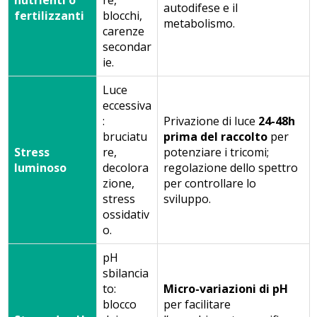
autodifese e il
fertilizzanti
blocchi,
metabolismo.
carenze
secondar
ie.
Luce
eccessiva
:
Privazione di luce
24-48h
bruciatu
prima del raccolto
per
Stress
re,
potenziare i tricomi;
luminoso
decolora
regolazione dello spettro
zione,
per controllare lo
stress
sviluppo.
ossidativ
o.
pH
sbilancia
to:
Micro-variazioni di pH
blocco
per facilitare