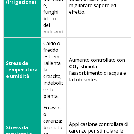
(irrigazione)
e,
migliorare sapore ed
funghi,
effetto.
blocco
dei
nutrienti.
Caldo o
freddo
estremi:
Aumento controllato con
Stress da
rallenta
CO₂
: stimola
temperatura
la
l’assorbimento di acqua e
e umidità
crescita,
la fotosintesi.
indebolis
ce la
pianta.
Eccesso
o
carenza:
Applicazione controllata di
Stress da
bruciatu
carenze per stimolare le
nutrienti o
re,