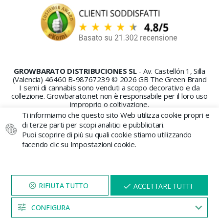
GROWBARATO DISTRIBUCIONES SL
- Av. Castellón 1, Silla
(Valencia) 46460 B-98767239 © 2026 GB The Green Brand
I semi di cannabis sono venduti a scopo decorativo e da
collezione. Growbarato.net non è responsabile per il loro uso
improprio o coltivazione.
Ti informiamo che questo sito Web utilizza cookie propri e
di terze parti per scopi analitici e pubblicitari.
Puoi scoprire di più su quali cookie stiamo utilizzando
facendo clic su Impostazioni cookie.
PAGAMENTO SICURO
VISITA IL NOSTRO SITO
X
ACCETTARE TUTTI
PER 5 MINUTI E QUI
APPARIRÀ UNO
SCONTO
CONFIGURA
04:54