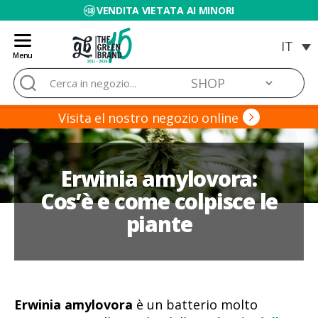
VENDITA VIETATA AI MINORI
Menu
Blog
Cerca:
de
Grow
Barato
Visita el nostro negozio online
Erwinia amylovora:
Cos’è e come colpisce le
piante
Erwinia amylovora
è un batterio molto