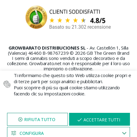
GROWBARATO DISTRIBUCIONES SL
- Av. Castellón 1, Silla
(Valencia) 46460 B-98767239 © 2026 GB The Green Brand
I semi di cannabis sono venduti a scopo decorativo e da
collezione. Growbarato.net non è responsabile per il loro uso
improprio o coltivazione.
Ti informiamo che questo sito Web utilizza cookie propri e
di terze parti per scopi analitici e pubblicitari.
Puoi scoprire di più su quali cookie stiamo utilizzando
facendo clic su Impostazioni cookie.
PAGAMENTO SICURO
VISITA IL NOSTRO SITO
X
ACCETTARE TUTTI
PER 5 MINUTI E QUI
APPARIRÀ UNO
SCONTO
CONFIGURA