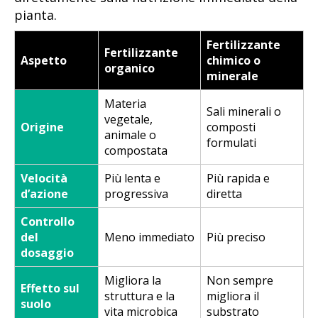
pianta.
Fertilizzante
Fertilizzante
Aspetto
chimico o
organico
minerale
Materia
Sali minerali o
vegetale,
Origine
composti
animale o
formulati
compostata
Velocità
Più lenta e
Più rapida e
d’azione
progressiva
diretta
Controllo
del
Meno immediato
Più preciso
dosaggio
Migliora la
Non sempre
Effetto sul
struttura e la
migliora il
suolo
vita microbica
substrato