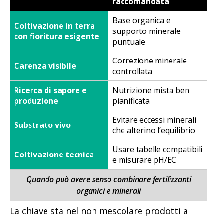
raccomandata
Base organica e
Coltivazione in terra
supporto minerale
con fioritura esigente
puntuale
Correzione minerale
Carenza visibile
controllata
Ricerca di sapore e
Nutrizione mista ben
produzione
pianificata
Evitare eccessi minerali
Substrato vivo
che alterino l’equilibrio
Usare tabelle compatibili
Coltivazione tecnica
e misurare pH/EC
Quando può avere senso combinare fertilizzanti
organici e minerali
La chiave sta nel non mescolare prodotti a