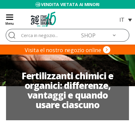
VENDITA VIETATA AI MINORI
Menu
Blog
Cerca:
de
Grow
Barato
Visita el nostro negozio online
Fertilizzanti chimici e
organici: differenze,
vantaggi e quando
usare ciascuno