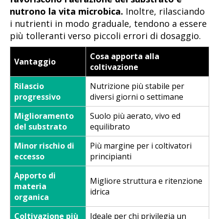
nutrono la vita microbica.
Inoltre, rilasciando
i nutrienti in modo graduale, tendono a essere
più tolleranti verso piccoli errori di dosaggio.
Cosa apporta alla
Vantaggio
coltivazione
Rilascio
Nutrizione più stabile per
progressivo
diversi giorni o settimane
Miglioramento
Suolo più aerato, vivo ed
del substrato
equilibrato
Minor rischio di
Più margine per i coltivatori
eccesso
principianti
Apporto di
Migliore struttura e ritenzione
materia
idrica
organica
Coltivazione più
Ideale per chi privilegia un