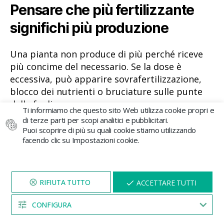
Pensare che più fertilizzante
significhi più produzione
Una pianta non produce di più perché riceve
più concime del necessario. Se la dose è
eccessiva, può apparire sovrafertilizzazione,
blocco dei nutrienti o bruciature sulle punte
delle foglie.
Ti informiamo che questo sito Web utilizza cookie propri e
di terze parti per scopi analitici e pubblicitari.
Puoi scoprire di più su quali cookie stiamo utilizzando
Non adattare la nutrizione alla
facendo clic su Impostazioni cookie.
fase di coltivazione
VISITA IL NOSTRO SITO
X
Non ha le stesse esigenze una pianta piccola in
ACCETTARE TUTTI
PER 5 MINUTI E QUI
crescita rispetto a una pianta adulta in
APPARIRÀ UNO
SCONTO
CONFIGURA
fioritura. Adattare la nutrizione a ogni fase è
04:53
più importante che usare molti prodotti.