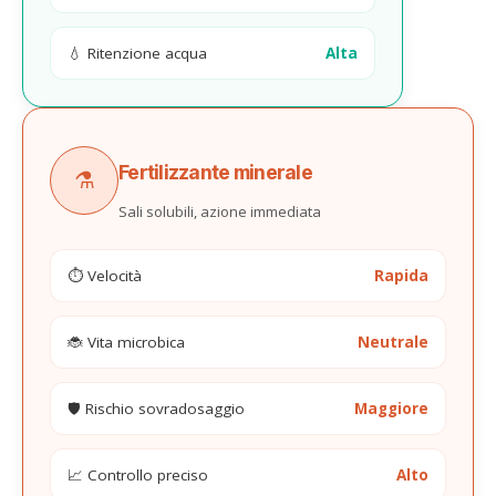
💧 Ritenzione acqua
Alta
Fertilizzante minerale
⚗️
Sali solubili, azione immediata
⏱️ Velocità
Rapida
🐞 Vita microbica
Neutrale
🛡️ Rischio sovradosaggio
Maggiore
📈 Controllo preciso
Alto