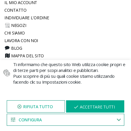
IL MIO ACCOUNT
CONTATTO
INDIVIDUARE L'ORDINE
NEGOZI
CHI SIAMO
LAVORA CON NOI
BLOG
MAPPA DEL SITO
Ti informiamo che questo sito Web utilizza cookie propri e
Acquistare
di terze parti per scopi analitici e pubblicitari.
Puoi scoprire di più su quali cookie stiamo utilizzando
COSTI E CONDIZIONI DI SPEDIZIONE
facendo clic su Impostazioni cookie.
REGALO SICURO
FAQS
MODALITÀ DI PAGAMENTO
VISITA IL NOSTRO SITO
X
ACCETTARE TUTTI
PER 5 MINUTI E QUI
CALENDARIO LUNARE CANNABIS
APPARIRÀ UNO
SCONTO
RECEDERE DAL CONTRATTO QUI
CONFIGURA
04:53