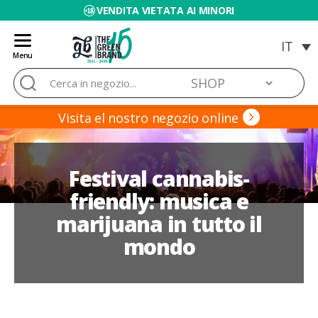
VENDITA VIETATA AI MINORI
Menu
Blog
Cerca:
de
Grow
Barato
Visita el nostro negozio online
Festival cannabis-
friendly: musica e
marijuana in tutto il
mondo