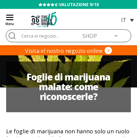
VENDITA VIETATA AI MINORI
Menu
Blog
Cerca:
de
Grow
Barato
Visita el nostro negozio online
Foglie di marijuana
malate: come
riconoscerle?
Le foglie di marijuana non hanno solo un ruolo