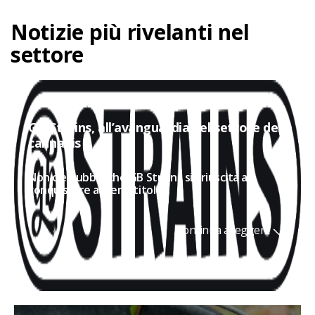
Notizie più rivelanti nel
settore
GB Strains, all’avanguardia nel settore della
cannabis
Non c'è dubbio che GB Strains sia riuscita a
conquistare a pieno titolo...
Continua a leggere