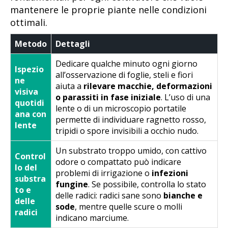
mantenere le proprie piante nelle condizioni
ottimali.
Metodo
Dettagli
Dedicare qualche minuto ogni giorno
Ispezio
all’osservazione di foglie, steli e fiori
ne
aiuta a
rilevare macchie, deformazioni
visiva
o parassiti in fase iniziale
. L’uso di una
quotidi
lente o di un microscopio portatile
ana con
permette di individuare ragnetto rosso,
lente
tripidi o spore invisibili a occhio nudo.
Un substrato troppo umido, con cattivo
Control
odore o compattato può indicare
lo del
problemi di irrigazione o
infezioni
substra
fungine
. Se possibile, controlla lo stato
to e
delle radici: radici sane sono
bianche e
delle
sode
, mentre quelle scure o molli
radici
indicano marciume.