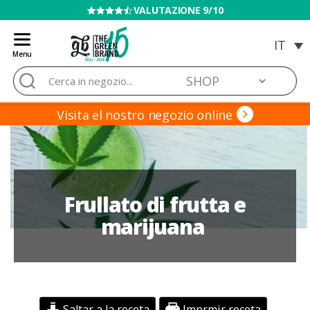
VENDITA VIETATA AI MINORI
Menu
Blog
Cerca:
de
Grow
Barato
Visita el nostro negozio online
Frullato di frutta e
marijuana
Saltar a la receta
Imprmir receta