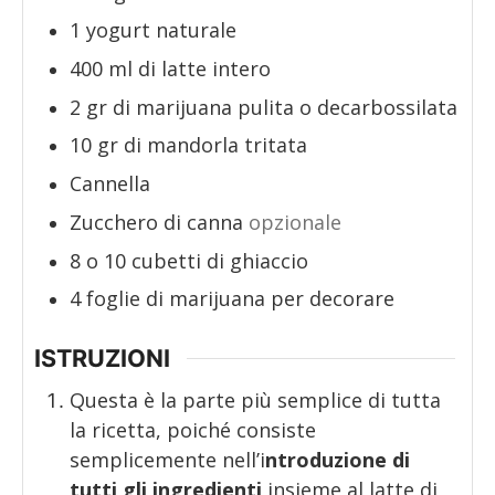
1
yogurt naturale
400
ml
di latte intero
2
gr
di marijuana pulita o decarbossilata
10
gr
di mandorla tritata
Cannella
Zucchero di canna
opzionale
8
o 10 cubetti di ghiaccio
4
foglie di marijuana per decorare
ISTRUZIONI
Questa è la parte più semplice di tutta
la ricetta, poiché consiste
semplicemente nell’i
ntroduzione di
tutti gli ingredienti
insieme al latte di