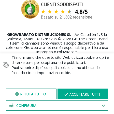
GROWBARATO DISTRIBUCIONES SL
- Av. Castellón 1, Silla
(Valencia) 46460 B-98767239 © 2026 GB The Green Brand
I semi di cannabis sono venduti a scopo decorativo e da
collezione. Growbarato.net non è responsabile per il loro uso
improprio o coltivazione.
Ti informiamo che questo sito Web utilizza cookie propri e
di terze parti per scopi analitici e pubblicitari.
Puoi scoprire di più su quali cookie stiamo utilizzando
facendo clic su Impostazioni cookie.
PAGAMENTO SICURO
VISITA IL NOSTRO SITO
X
ACCETTARE TUTTI
PER 5 MINUTI E QUI
APPARIRÀ UNO
SCONTO
CONFIGURA
04:53