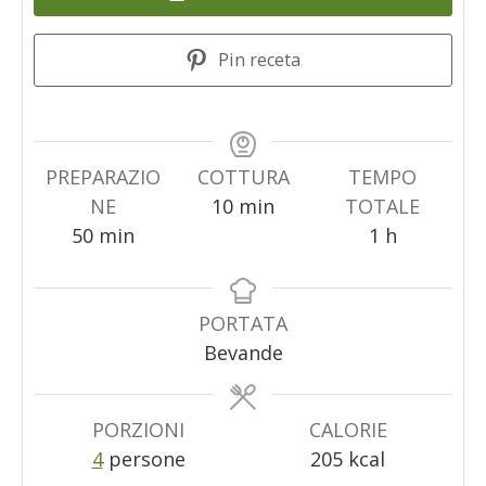
Pin receta
PREPARAZIO
COTTURA
TEMPO
minuti
NE
10
min
TOTALE
minuti
ora
50
min
1
h
PORTATA
Bevande
PORZIONI
CALORIE
4
persone
205
kcal