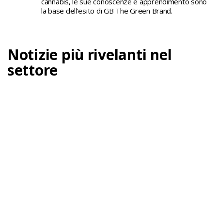
cannabis, le sue conoscenze e apprendimento sono
la base dell'esito di GB The Green Brand.
Notizie più rivelanti nel
settore
Guance di manzo al vino rosso con olio di
marijuana: la ricetta star per la tua cena
cannabica
Il Natale invita a piatti caldi, succulenti e ricchi di
aroma. E se...
Continua a leggere