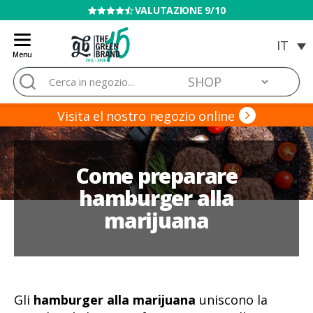
VENDITA VIETATA AI MINORI
Menu
Blog
Cerca:
de
Grow
Barato
Visita el nostro negozio online
Come preparare
hamburger alla
marijuana
Gli
hamburger alla marijuana
uniscono la