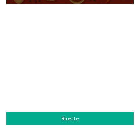
Miele blu: la ricetta che trasforma i funghi
psilocybe in oro liquido
Il Miele blu è diventato molto popolare negli ultimi
tempi. A prima...
Continua a leggere
Ricette