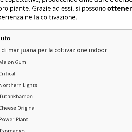
oro piante. Grazie ad essi, si possono
ottenere
perienza nella coltivazione.
nuto
 di marijuana per la coltivazione indoor
Melon Gum
Critical
Northern Lights
Tutankhamon
Cheese Original
Power Plant
Txomango