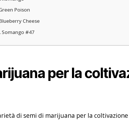
Green Poison
Blueberry Cheese
Somango #47
rijuana per la coltiv
arietà di semi di marijuana per la coltivazion