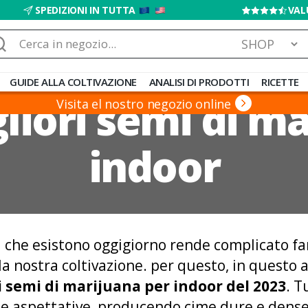
SPEDIZIONI IN TUTTA
VAL
rca:
GUIDE ALLA COLTIVAZIONE
ANALISI DI PRODOTTI
RICETTE
gliori semi di m
Visita el nostro negozio online
indoor
 che esistono oggigiorno rende complicato far
la nostra coltivazione. per questo, in questo
i semi di marijuana per indoor del 2023
. T
le aspettative, producendo cime dure e dense c