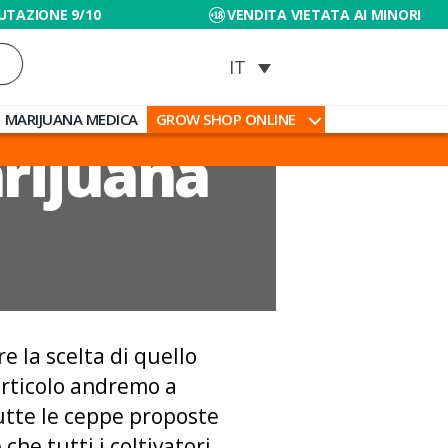
UTAZIONE 9/10
VENDITA VIETATA AI MINORI
MARIJUANA MEDICA
GROW SHOP ONLINE
arijuana
e la scelta di quello
 articolo andremo a
utte le ceppe proposte
he tutti i coltivatori