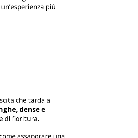
n un’esperienza più
cita che tarda a
nghe, dense e
 di fioritura.
no come assaporare una