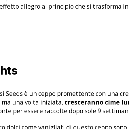
effetto allegro al principio che si trasforma i
ghts
si Seeds è un ceppo promettente con una cres
. ma una volta iniziata,
cresceranno cime lu
onte per essere raccolte dopo sole 9 settimane
anto dolci come vanigliati di questo ceppo so