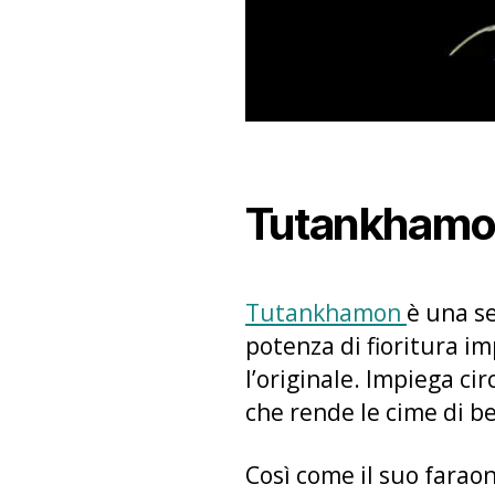
Tutankham
Tutankhamon
è una s
potenza di fioritura i
l’originale. Impiega cir
che rende le cime di be
Così come il suo fara