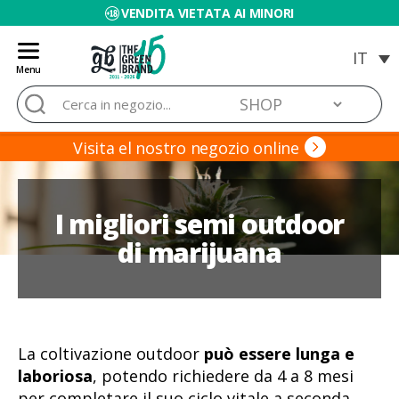
VENDITA VIETATA AI MINORI
Menu
Blog
Cerca:
de
Grow
Barato
Visita el nostro negozio online
I migliori semi outdoor
di marijuana
La coltivazione outdoor
può essere lunga e
laboriosa
, potendo richiedere da 4 a 8 mesi
per completare il suo ciclo vitale a seconda