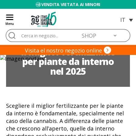
VENDITA VIETATA AI MINORI
Menu
Blog
Cerca:
de
Grow
Il miglior fertilizzante
Barato
Visita el nostro negozio online
per piante da interno
nel 2025
Scegliere il miglior fertilizzante per le piante
da interno è fondamentale, specialmente nel
caso della cannabis. A differenza delle piante
che crescono all’aperto, quelle da interno