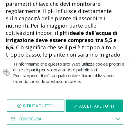
parametri chiave che devi monitorare
regolarmente. Il pH influisce direttamente
sulla capacità delle piante di assorbire i
nutrienti. Per la maggior parte delle
coltivazioni indoor,
il pH ideale dell’acqua di
irrigazione deve essere compreso tra 5,5 e
6,5.
Ciò significa che se il pH è troppo alto o
troppo basso, le piante non saranno in grado
di assorbire i nutrienti in modo efficiente,
Ti informiamo che questo sito Web utilizza cookie propri e
anche se sono presenti nel substrato.
di terze parti per scopi analitici e pubblicitari.
Puoi scoprire di più su quali cookie stiamo utilizzando
D’altra parte, l’EC misura la concentrazione di
facendo clic su Impostazioni cookie.
sali nell’acqua, il che ti indica la quantità di
nutrienti disponibili. Un livello di EC troppo
alto può indicare un eccesso di fertilizzante,
VISITA IL NOSTRO SITO
X
ACCETTARE TUTTI
mentre un livello troppo basso può suggerire
PER 5 MINUTI E QUI
APPARIRÀ UNO
SCONTO
una carenza. Utilizza misuratori di pH ed EC
CONFIGURA
per regolare questi valori e garantire una
04:53
nutrizione ottimale.