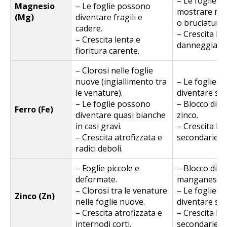
– Le foglie 
Magnesio
– Le foglie possono
mostrare ma
(Mg)
diventare fragili e
o bruciature.
cadere.
– Crescita len
– Crescita lenta e
danneggiate.
fioritura carente.
– Clorosi nelle foglie
nuove (ingiallimento tra
– Le foglie 
le venature).
diventare scur
– Le foglie possono
– Blocco di 
Ferro (Fe)
diventare quasi bianche
zinco.
in casi gravi.
– Crescita le
– Crescita atrofizzata e
secondarie.
radici deboli.
– Foglie piccole e
– Blocco di f
deformate.
manganese.
– Clorosi tra le venature
– Le foglie 
Zinco (Zn)
nelle foglie nuove.
diventare scur
– Crescita atrofizzata e
– Crescita le
internodi corti.
secondarie.