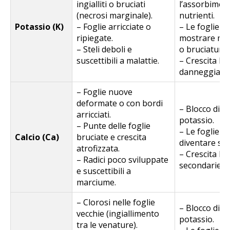
ingialliti o bruciati
l’assorbiment
(necrosi marginale).
nutrienti.
Potassio (K)
– Foglie arricciate o
– Le foglie 
ripiegate.
mostrare ma
– Steli deboli e
o bruciature.
suscettibili a malattie.
– Crescita len
danneggiate.
– Foglie nuove
deformate o con bordi
– Blocco di 
arricciati.
potassio.
– Punte delle foglie
– Le foglie 
Calcio (Ca)
bruciate e crescita
diventare scur
atrofizzata.
– Crescita le
– Radici poco sviluppate
secondarie.
e suscettibili a
marciume.
– Clorosi nelle foglie
– Blocco di ca
vecchie (ingiallimento
potassio.
tra le venature).