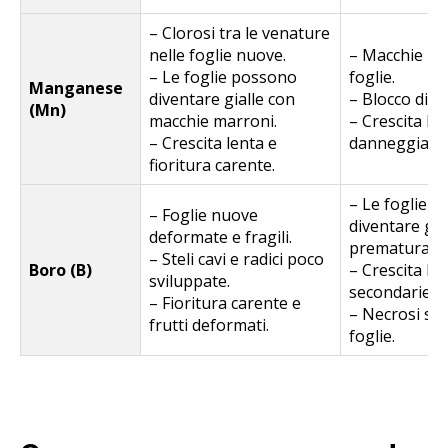
– Clorosi tra le venature
nelle foglie nuove.
– Macchie ma
– Le foglie possono
foglie.
Manganese
diventare gialle con
– Blocco di fe
(Mn)
macchie marroni.
– Crescita len
– Crescita lenta e
danneggiate.
fioritura carente.
– Le foglie 
– Foglie nuove
diventare gia
deformate e fragili.
prematurame
– Steli cavi e radici poco
Boro (B)
– Crescita le
sviluppate.
secondarie.
– Fioritura carente e
– Necrosi sul
frutti deformati.
foglie.