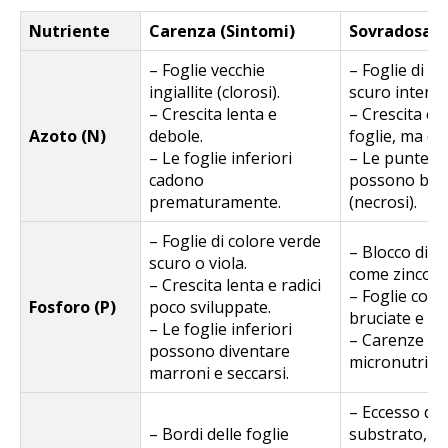
Nutriente
Carenza (Sintomi)
Sovradosagg
– Foglie vecchie
– Foglie di c
ingiallite (clorosi).
scuro intenso
– Crescita lenta e
– Crescita ec
Azoto (N)
debole.
foglie, ma deb
– Le foglie inferiori
– Le punte de
cadono
possono bruc
prematuramente.
(necrosi).
– Foglie di colore verde
– Blocco di al
scuro o viola.
come zinco e 
– Crescita lenta e radici
– Foglie con
Fosforo (P)
poco sviluppate.
bruciate e bor
– Le foglie inferiori
– Carenze se
possono diventare
micronutrient
marroni e seccarsi.
– Eccesso di s
– Bordi delle foglie
substrato, ch