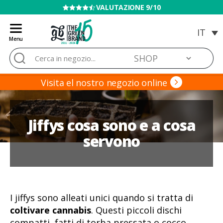
VENDITA VIETATA AI MINORI
Menu
Blog
Cerca:
de
Grow
Barato
Visita el nostro negozio online
Jiffys cosa sono e a cosa
servono
I jiffys sono alleati unici quando si tratta di
coltivare cannabis
. Questi piccoli dischi
compatti, fatti di torba pressata o cocco,