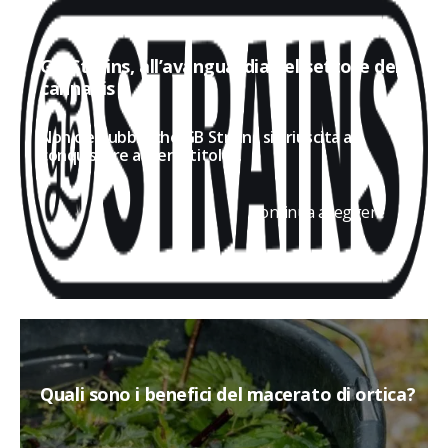
GB Strains, all’avanguardia nel settore della
cannabis
Non c'è dubbio che GB Strains sia riuscita a
conquistare a pieno titolo...
Continua a leggere
Quali sono i benefici del macerato di ortica?