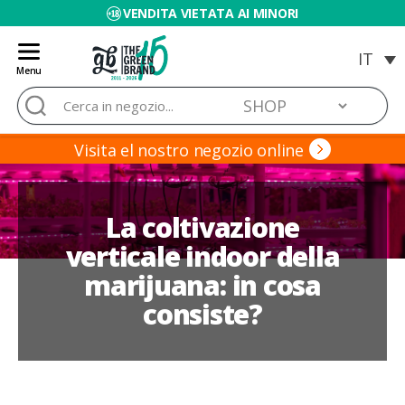
VENDITA VIETATA AI MINORI
Menu
Blog
Cerca:
de
Grow
Barato
Visita el nostro negozio online
La coltivazione
verticale indoor della
marijuana: in cosa
consiste?