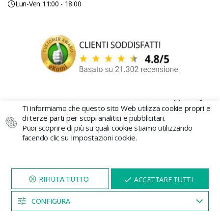
Lun-Ven 11:00 - 18:00
GROWBARATO DISTRIBUCIONES SL
- Av. Castellón 1, Silla
Ti informiamo che questo sito Web utilizza cookie propri e
(Valencia) 46460 B-98767239 © 2026 GB The Green Brand
di terze parti per scopi analitici e pubblicitari.
I semi di cannabis sono venduti a scopo decorativo e da
collezione. Growbarato.net non è responsabile per il loro uso
Puoi scoprire di più su quali cookie stiamo utilizzando
improprio o coltivazione.
facendo clic su Impostazioni cookie.
VISITA IL NOSTRO SITO
X
ACCETTARE TUTTI
PER 5 MINUTI E QUI
APPARIRÀ UNO
SCONTO
CONFIGURA
04:53
PAGAMENTO SICURO