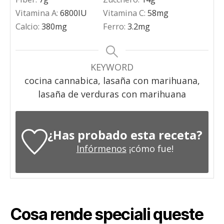
Vitamina A:
6800
IU
Vitamina C:
58
mg
Calcio:
380
mg
Ferro:
3.2
mg
KEYWORD
cocina cannabica, lasaña con marihuana,
lasaña de verduras con marihuana
¿Has probado esta receta?
Infórmenos
¡cómo fue!
Cosa rende speciali queste