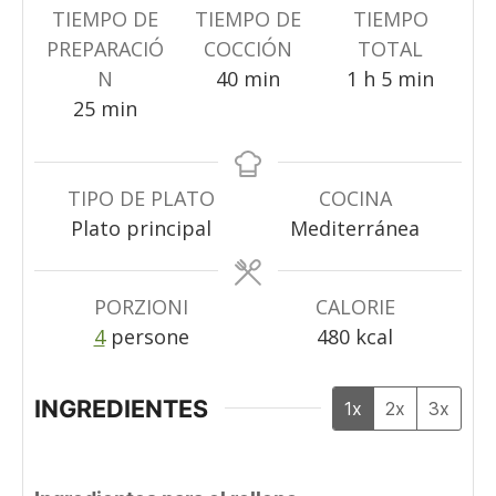
TIEMPO DE
TIEMPO DE
TIEMPO
PREPARACIÓ
COCCIÓN
TOTAL
minuti
ora
minuti
N
40
min
1
h
5
min
minuti
25
min
TIPO DE PLATO
COCINA
Plato principal
Mediterránea
PORZIONI
CALORIE
4
persone
480
kcal
INGREDIENTES
1x
2x
3x