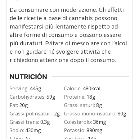
Da consumare con moderazione. Gli effetti
delle ricette a base di cannabis possono
manifestarsi più lentamente rispetto ad
altre forme di consumo e possono essere
più duraturi. Evitare di mescolare con l’alcol
e non guidare né svolgere attività che
richiedono attenzione dopo il consumo.
NUTRICIÓN
Serving:
445
g
Calorie:
480
kcal
Carbohydrates:
59
g
Proteine:
18
g
Fat:
20
g
Grassi saturi:
8
g
Grassi polinsaturi:
2
g
Grasso monoinsaturo:
80
g
Grassi trans:
0.3
g
Colesterolo:
36
mg
Sodio:
430
mg
Potassio:
890
mg
Fiber:
7
g
Zucchero:
14
g