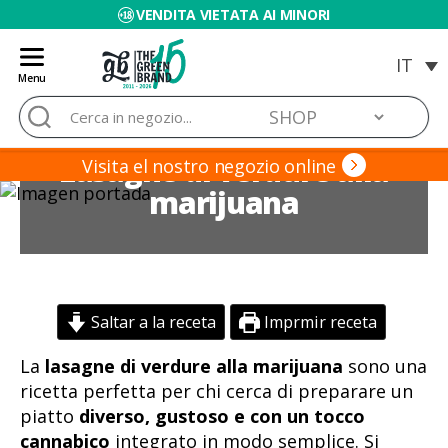
VENDITA VIETATA AI MINORI
Menu
Blog
Cerca:
de
Grow
Lasagne di verdure alla
Barato
Visita el nostro negozio online
marijuana
Saltar a la receta
Imprmir receta
La
lasagne di verdure alla marijuana
sono una
ricetta perfetta per chi cerca di preparare un
piatto
diverso, gustoso e con un tocco
cannabico
integrato in modo semplice. Si