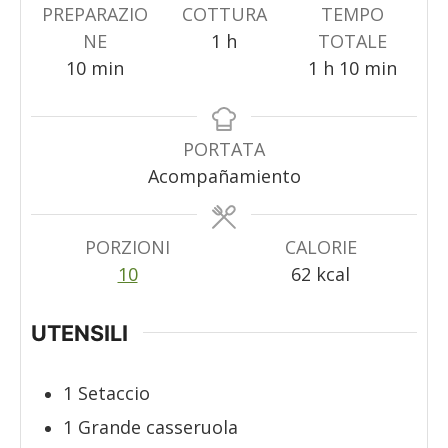
PREPARAZIO
COTTURA
TEMPO
ora
NE
1
h
TOTALE
minuti
ora
minuti
10
min
1
h
10
min
PORTATA
Acompañamiento
PORZIONI
CALORIE
10
62
kcal
UTENSILI
1 Setaccio
1 Grande casseruola