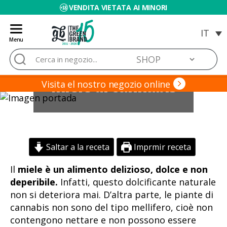
VENDITA VIETATA AI MINORI
Menu
Blog
Cerca:
de
Grow
Miele di cannabis
Barato
Visita el nostro negozio online
Saltar a la receta
Imprmir receta
Il
miele è un alimento delizioso, dolce e non
deperibile.
Infatti, questo dolcificante naturale
non si deteriora mai. D’altra parte, le piante di
cannabis non sono del tipo mellifero, cioè non
contengono nettare e non possono essere