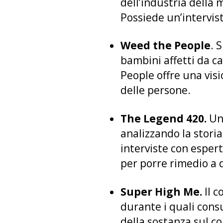
dell’industria della 
Possiede un’intervista
Weed the People
. 
bambini affetti da c
People offre una vis
delle persone.
The Legend 420.
Un 
analizzando la storia,
interviste con espert
per porre rimedio a di
Super High Me.
Il c
durante i quali consu
della sostanza sul c