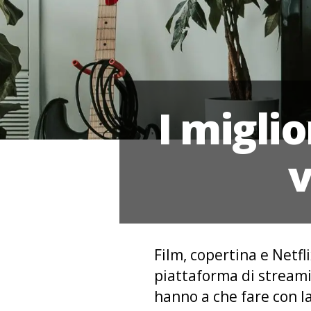
I miglio
v
Film, copertina e Netfl
piattaforma di stream
hanno a che fare con l