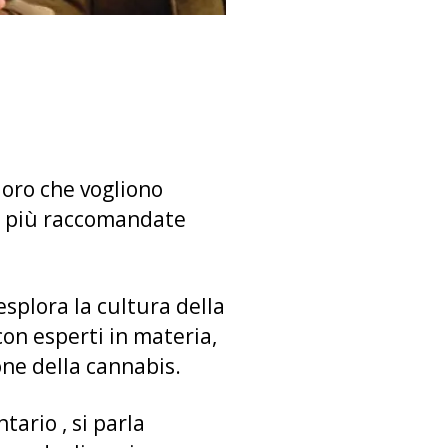
loro che vogliono
 le più raccomandate
splora la cultura della
con esperti in materia,
zione della cannabis.
ario , si parla