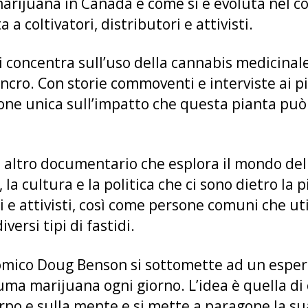
marijuana in Canada e come si è evoluta nel co
 a coltivatori, distributori e attivisti.
Si concentra sull’uso della cannabis medicinale
ancro. Con storie commoventi e interviste ai 
ione unica sull’impatto che questa pianta può
altro documentario che esplora il mondo del
 la cultura e la politica che ci sono dietro la 
i e attivisti, così come persone comuni che ut
versi tipi di fastidi.
omico Doug Benson si sottomette ad un esper
ma marijuana ogni giorno. L’idea è quella di o
orpo e sulla mente e si mette a paragone la s