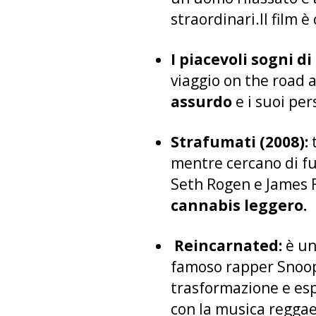
straordinari.Il film è
I piacevoli sogni d
viaggio on the road al
assurdo
e i suoi pe
Strafumati (2008):
t
mentre cercano di fu
Seth Rogen e James F
cannabis leggero.
Reincarnated:
è un
famoso rapper Snoop 
trasformazione e espl
con la musica regga