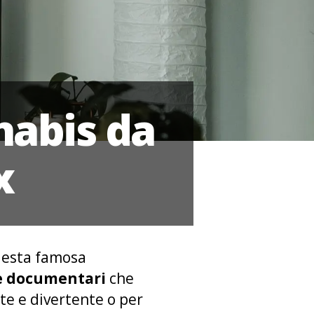
nnabis da
ix
questa famosa
m e documentari
che
te e divertente o per