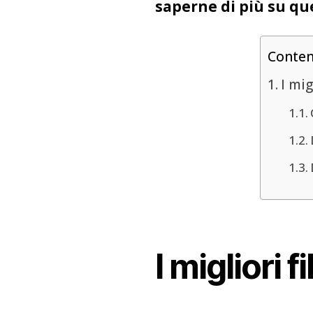
saperne di più su qu
Conte
I mig
I migliori 