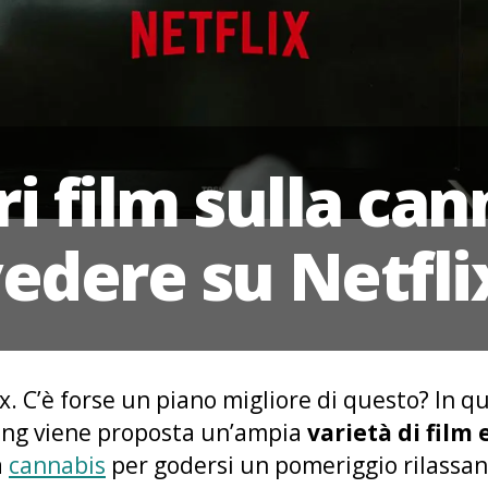
ri film sulla ca
edere su Netfl
ix. C’è forse un piano migliore di questo? In 
ing viene proposta un’ampia
varietà di fil
a
cannabis
per godersi un pomeriggio rilassan