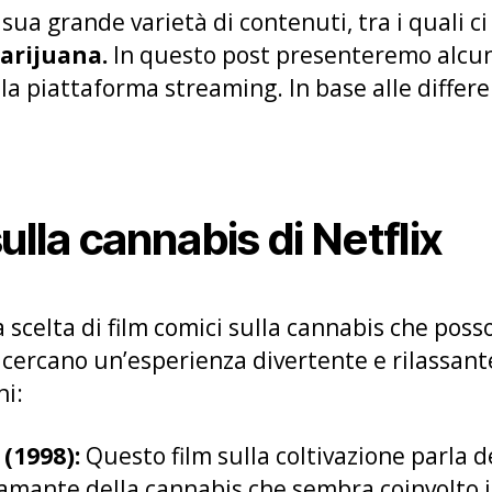
 sua grande varietà di contenuti, tra i quali c
arijuana.
In questo post presenteremo alcuni 
la piattaforma streaming. In base alle differ
la cannabis di Netflix
a scelta di film comici sulla cannabis che po
 cercano un’esperienza divertente e rilassant
ni:
(1998):
Questo film sulla coltivazione parla del
amante della cannabis che sembra coinvolto in