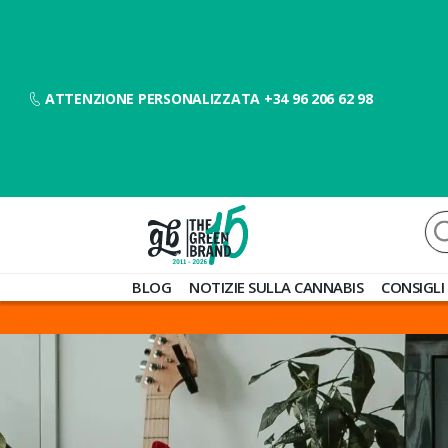
ATTENZIONE PERSONALIZZATA +34 96 206 62 98
Ce
Blog
BLOG
NOTIZIE SULLA CANNABIS
CONSIGLI
de
Grow
Barato