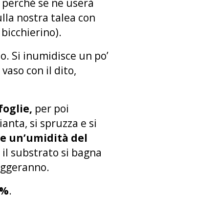
t perché se ne userà
lla nostra talea con
bicchierino).
o. Si inumidisce un po’
vaso con il dito,
foglie,
per poi
anta, si spruzza e si
e un’umidità del
 il substrato si bagna
eggeranno.
0%
.