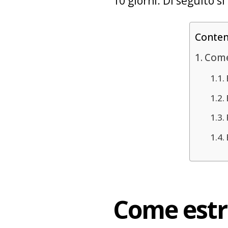
10 giorni. Di seguito s
Conte
Come
Come estr