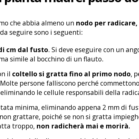
ramo che abbia almeno un
nodo per radicare,
i da seguire sono i seguenti:
di cm dal fusto
. Si deve eseguire con un ang
a simile al bocchino di un flauto.
on il
coltello si gratta fino al primo nodo
, 
. Molte persone falliscono perché commettono 
, eliminando le cellule responsabili della radi
ttata minima, eliminando appena 2 mm di fusto
 non grattare, poiché se non si gratta impieg
atta troppo,
non radicherà mai e morirà.