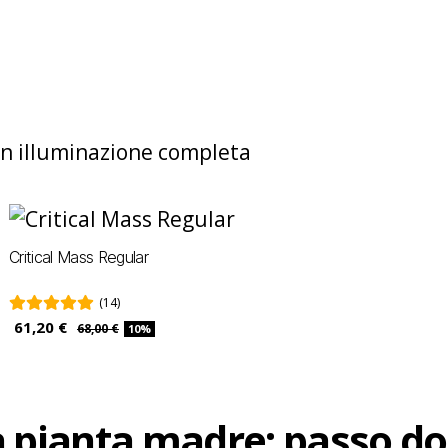
n illuminazione completa
Critical Mass Regular
(14)
61,20 €
68,00 €
10%
a pianta madre: passo d