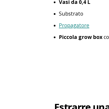
Vasi da 0,4 L
Substrato
Propagatore
Piccola grow box
co
Estrarre un