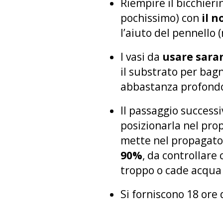
Riempire il bicchieri
pochissimo) con
il 
l’aiuto del pennello
I vasi da
usare saran
il substrato per bagn
abbastanza profondo 
Il passaggio success
posizionarla nel prop
mette nel propagator
90%
, da controllare 
troppo o cade acqua 
Si forniscono 18 ore 