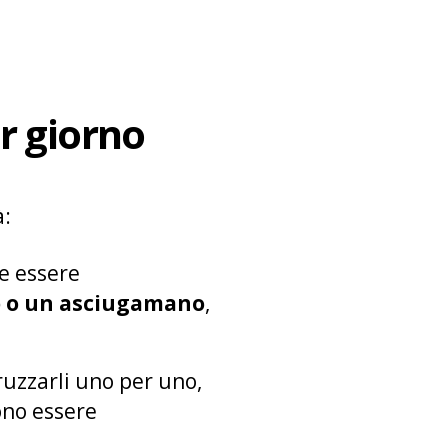
r giorno
à:
be essere
o o un asciugamano
,
ruzzarli uno per uno,
vono essere