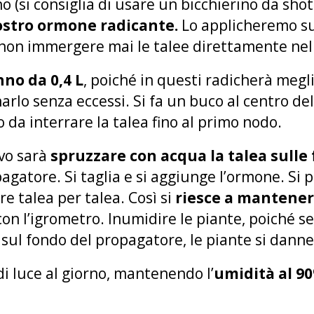
no (si consiglia di usare un bicchierino da sho
nostro ormone radicante.
Lo applicheremo su
 (non immergere mai le talee direttamente nel 
no da 0,4 L
, poiché in questi radicherà megli
arlo senza eccessi. Si fa un buco al centro del 
da interrare la talea fino al primo nodo.
ivo sarà
spruzzare con acqua la talea sulle 
agatore. Si taglia e si aggiunge l’ormone. Si pi
e talea per talea. Così si
riesce a mantener
con l’igrometro. Inumidire le piante, poiché se
sul fondo del propagatore, le piante si dann
di luce al giorno, mantenendo l’
umidità al 9