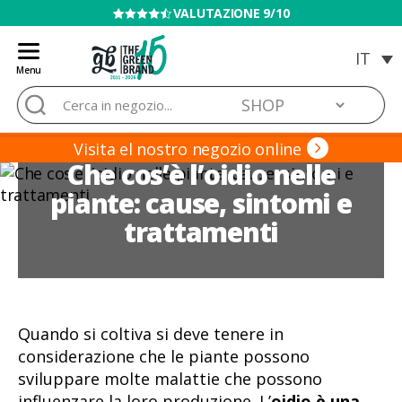
VENDITA VIETATA AI MINORI
Menu
Blog
Cerca:
de
Grow
Barato
Visita el nostro negozio online
Che cos’è l’oidio nelle
piante: cause, sintomi e
trattamenti
Quando si coltiva si deve tenere in
considerazione che le piante possono
sviluppare molte malattie che possono
influenzare la loro produzione. L’
oidio è una