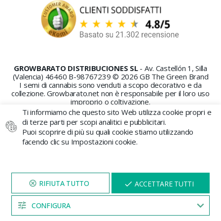
GROWBARATO DISTRIBUCIONES SL
- Av. Castellón 1, Silla
(Valencia) 46460 B-98767239 © 2026 GB The Green Brand
I semi di cannabis sono venduti a scopo decorativo e da
collezione. Growbarato.net non è responsabile per il loro uso
improprio o coltivazione.
Ti informiamo che questo sito Web utilizza cookie propri e
di terze parti per scopi analitici e pubblicitari.
Puoi scoprire di più su quali cookie stiamo utilizzando
facendo clic su Impostazioni cookie.
PAGAMENTO SICURO
VISITA IL NOSTRO SITO
X
ACCETTARE TUTTI
PER 5 MINUTI E QUI
APPARIRÀ UNO
SCONTO
CONFIGURA
04:53