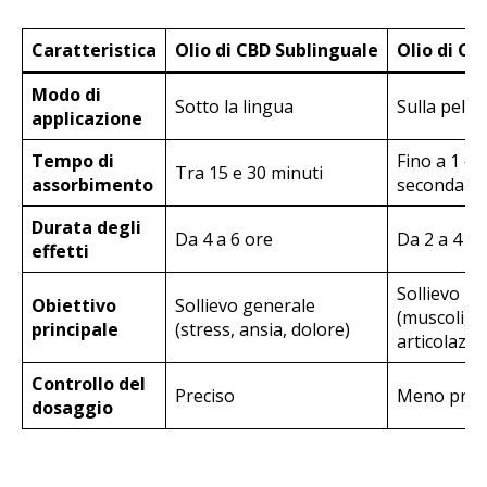
Caratteristica
Olio di CBD Sublinguale
Olio di CB
Modo di
Sotto la lingua
Sulla pelle
applicazione
Tempo di
Fino a 1 or
Tra 15 e 30 minuti
assorbimento
seconda de
Durata degli
Da 4 a 6 ore
Da 2 a 4 or
effetti
Sollievo lo
Obiettivo
Sollievo generale
(muscoli,
principale
(stress, ansia, dolore)
articolazion
Controllo del
Preciso
Meno prec
dosaggio