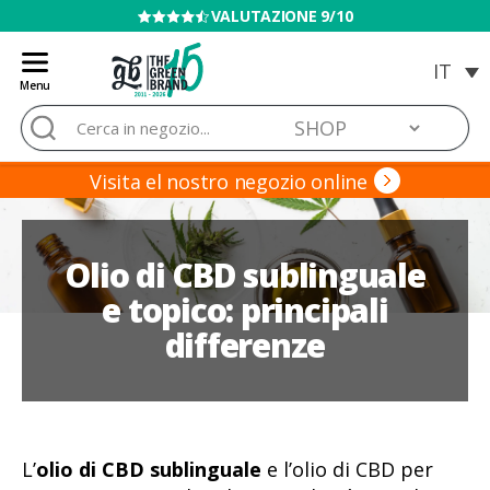
VENDITA VIETATA AI MINORI
Menu
Blog
Cerca:
de
Grow
Barato
Visita el nostro negozio online
Olio di CBD sublinguale
e topico: principali
differenze
L’
olio di CBD sublinguale
e l’olio di CBD per