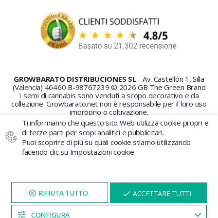
GROWBARATO DISTRIBUCIONES SL
- Av. Castellón 1, Silla
(Valencia) 46460 B-98767239 © 2026 GB The Green Brand
I semi di cannabis sono venduti a scopo decorativo e da
collezione. Growbarato.net non è responsabile per il loro uso
improprio o coltivazione.
Ti informiamo che questo sito Web utilizza cookie propri e
di terze parti per scopi analitici e pubblicitari.
Puoi scoprire di più su quali cookie stiamo utilizzando
facendo clic su Impostazioni cookie.
PAGAMENTO SICURO
VISITA IL NOSTRO SITO
X
ACCETTARE TUTTI
PER 5 MINUTI E QUI
APPARIRÀ UNO
SCONTO
CONFIGURA