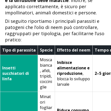
e la diffusione delle malattie
. Inoltre, se
applicato correttamente, è sicuro per
impollinatori, animali domestici e persone.
Di seguito riportiamo i principali parassiti e
patogeni che l’olio di neem può controllare,
raggruppati per tipologia, per facilitarne l’uso
pratico:
Tipo di parassita
Specie
Effetto del neem
Tempo d
Mosca
Inibisce
bianca
Insetti
alimentazione e
, afidi,
succhiatori di
riproduzione
,
2–5 gior
tripidi,
linfa
blocca lo sviluppo
coccini
larvale
glie
Minat
ori
fogliar
Riduce consumo