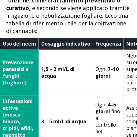
funzione: come
trattamento preventivo o
curativo
, e secondo se viene applicato tramite
irrigazione o nebulizzazione fogliare. Ecco una
tabella di riferimento utile per la coltivazione
di cannabis:
Uso del neem
Dosaggio indicativo
Frequenza
Not
Nebu
Prevenzione
su e
parassiti e
1,5 – 2 ml/L di
Ogni
7–10
super
funghi
acqua
giorni
per 
(fogliare)
barr
prot
Infestazioni
Ogni
4–5
attive
Assi
giorni
fino
(mosca
cope
al
bianca,
3 – 5 ml/L di acqua
comp
controllo
tripidi, afidi,
pian
del
ragnetto
se n