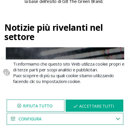
la base dell'esito di GB The Green Brand.
Notizie più rivelanti nel
settore
Ti informiamo che questo sito Web utilizza cookie propri e
A cosa serve un umidificatore d’aria nella
di terze parti per scopi analitici e pubblicitari.
coltivazione di cannabis?
Puoi scoprire di più su quali cookie stiamo utilizzando
facendo clic su Impostazioni cookie.
Controllare l'umidità è uno dei punti più importanti
in una...
VISITA IL NOSTRO SITO
X
ACCETTARE TUTTI
Continua a leggere
PER 5 MINUTI E QUI
APPARIRÀ UNO
SCONTO
CONFIGURA
04:53