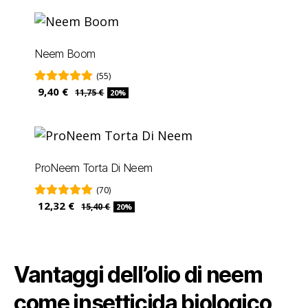
Neem Boom
(55)
9,40 €
11,75 €
20%
ProNeem Torta Di Neem
(70)
12,32 €
15,40 €
20%
Vantaggi dell’olio di neem
come insetticida biologico