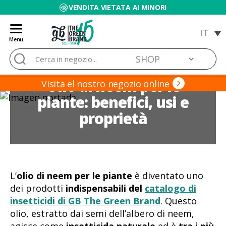
VENDITA VIETATA AI MINORI
Menu
Blog
Cerca:
de
Grow
Olio di neem per le
Barato
Visita el nostro negozio online
piante: benefici, usi e
proprietà
L’
olio di neem per le piante
è diventato uno
dei prodotti
indispensabili del
catalogo di
insetticidi di GB The Green Brand
. Questo
olio, estratto dai semi dell’albero di neem,