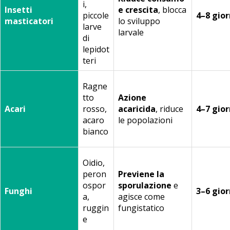
i,
Insetti
e crescita
, blocca
piccole
4–8 gior
masticatori
lo sviluppo
larve
larvale
di
lepidot
teri
Ragne
tto
Azione
Acari
rosso,
acaricida
, riduce
4–7 gior
acaro
le popolazioni
bianco
Oidio,
peron
Previene la
ospor
sporulazione
e
Funghi
3–6 gior
a,
agisce come
ruggin
fungistatico
e