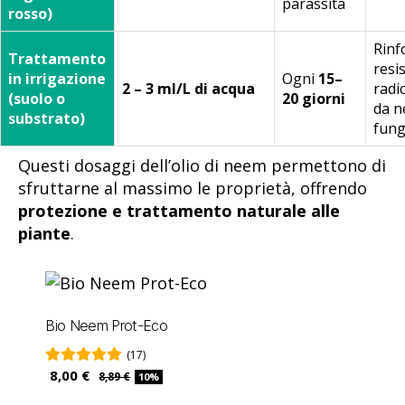
parassita
rosso)
Rinf
Trattamento
resi
in irrigazione
Ogni
15–
2 – 3 ml/L di acqua
radi
(suolo o
20 giorni
da n
substrato)
fung
Questi dosaggi dell’olio di neem permettono di
sfruttarne al massimo le proprietà, offrendo
protezione e trattamento naturale alle
piante
.
Bio Neem Prot-Eco
(17)
8,00 €
8,89 €
10%