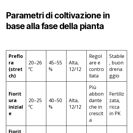
Parametri di coltivazione in
base alla fase della pianta
Preflo
Regol
Stabile
ra
20–26
45–55
Alta,
are e
, buon
(stret
ºC
%
12/12
contro
drena
ch)
llata
ggio
Più
Fiorit
abbon
Fertiliz
ura
20–25
40–50
Alta,
dante
zata,
inizial
ºC
%
12/12
che in
ricca
e
crescit
in PK
a
Fiorit