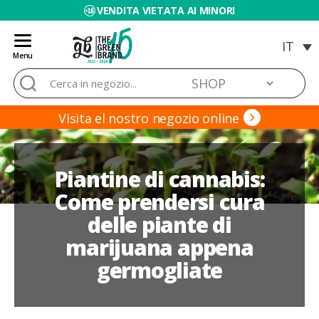
VENDITA VIETATA AI MINORI
Menu
Blog
Cerca:
de
Grow
Barato
Visita el nostro negozio online
Piantine di cannabis:
Come prendersi cura
delle piante di
marijuana appena
germogliate