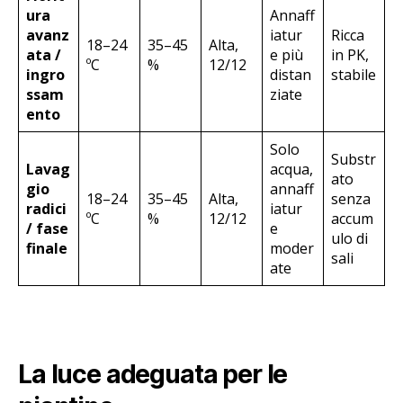
ura
Annaff
avanz
iatur
Ricca
18–24
35–45
Alta,
ata /
e più
in PK,
ºC
%
12/12
ingro
distan
stabile
ssam
ziate
ento
Solo
Substr
Lavag
acqua,
ato
gio
annaff
18–24
35–45
Alta,
senza
radici
iatur
ºC
%
12/12
accum
/ fase
e
ulo di
finale
moder
sali
ate
La luce adeguata per le