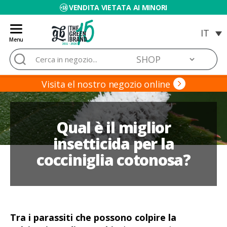
VENDITA VIETATA AI MINORI
Menu
Blog
Cerca:
de
Grow
Barato
Visita el nostro negozio online
Qual è il miglior
insetticida per la
cocciniglia cotonosa?
Tra i parassiti che possono colpire la