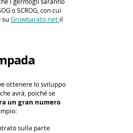
ché i germogli saranno
a SOG o SCROG, con cui
o su
Growbarato.net
il
ampada
eve ottenere lo sviluppo
 che avrà, poiché se
era un gran numero
empio:
trato sulla parte