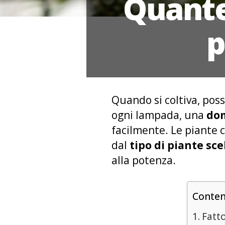
Quante
p
Quando si coltiva, pos
ogni lampada, una
dom
facilmente. Le piante
dal
tipo di piante sc
alla potenza.
Conte
Fatt