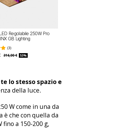
 LED Regolabile 250W Pro
INX GB Lighting
(3)
€
316,00 €
53%
e lo stesso spazio e
enza della luce.
 250 W come in una da
za è che con quella da
 fino a 150-200 g,