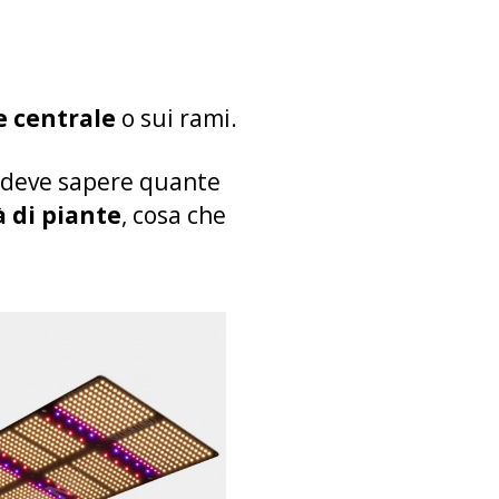
e centrale
o sui rami.
si deve sapere quante
à di piante
, cosa che