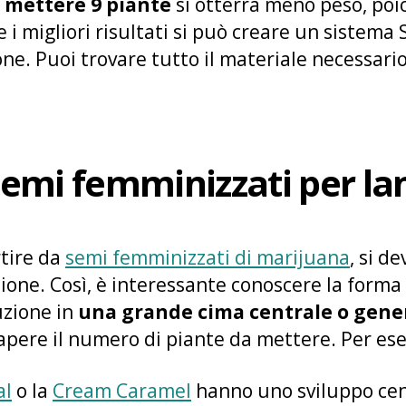
o
mettere 9 piante
si otterrà meno peso, poi
re i migliori risultati si può creare un sistem
e. Puoi trovare tutto il materiale necessari
emi femminizzati per l
rtire da
semi femminizzati di marijuana
, si d
ione. Così, è interessante conoscere la forma
uzione in
una grande cima centrale o gen
sapere il numero di piante da mettere. Per es
al
o la
Cream Caramel
hanno uno sviluppo cen