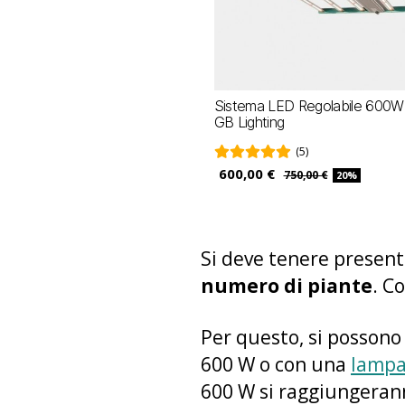
Sistema LED Regolabile 600W
GB Lighting
(5)
600,00 €
750,00 €
20%
Si deve tenere presen
numero di piante
. C
Per questo, si possono
600 W o con una
lampa
600 W si raggiungerann