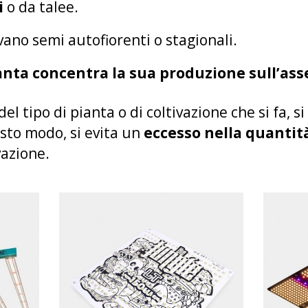
i
o da talee.
vano semi autofiorenti o stagionali.
anta concentra la sua produzione sull’ass
el tipo di pianta o di coltivazione che si fa, 
sto modo, si evita un
eccesso nella quantit
vazione.