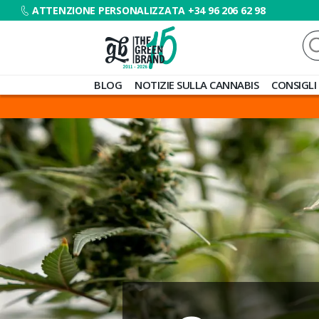
ATTENZIONE PERSONALIZZATA +34 96 206 62 98
Ce
Blog
BLOG
NOTIZIE SULLA CANNABIS
CONSIGLI
de
Grow
Barato