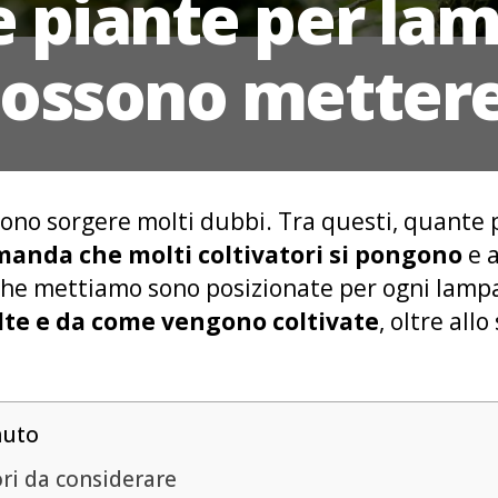
 piante per lam
ossono metter
sono sorgere molti dubbi. Tra questi, quante
anda che molti coltivatori si pongono
e a
 che mettiamo sono posizionate per ogni lam
elte e da come vengono coltivate
, oltre all
nuto
ori da considerare