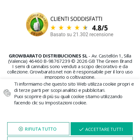
GROWBARATO DISTRIBUCIONES SL
- Av. Castellón 1, Silla
(Valencia) 46460 B-98767239 © 2026 GB The Green Brand
I semi di cannabis sono venduti a scopo decorativo e da
collezione. Growbarato.net non è responsabile per il loro uso
improprio o coltivazione.
Ti informiamo che questo sito Web utilizza cookie propri e
di terze parti per scopi analitici e pubblicitari.
Puoi scoprire di più su quali cookie stiamo utilizzando
facendo clic su Impostazioni cookie.
PAGAMENTO SICURO
VISITA IL NOSTRO SITO
X
ACCETTARE TUTTI
PER 5 MINUTI E QUI
APPARIRÀ UNO
SCONTO