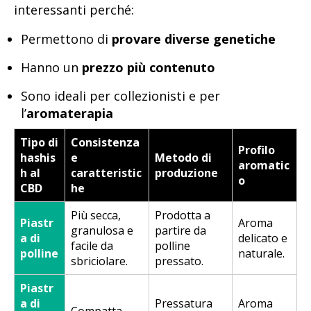
interessanti perché:
Permettono di
provare diverse genetiche
Hanno un
prezzo più contenuto
Sono ideali per collezionisti e per
l’
aromaterapia
Tipo di
Consistenza
Profilo
hashis
e
Metodo di
aromatic
h al
caratteristic
produzione
o
CBD
he
Più secca,
Prodotta a
Piastr
Aroma
granulosa e
partire da
a di
delicato e
facile da
polline
polline
naturale.
sbriciolare.
pressato.
Piastr
a di
Pressatura
Aroma