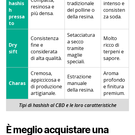
Compatta,
hashis
tradizionale
intenso e
resinosa e
h
del polline o
consisten
più densa.
pressa
della resina.
za soda.
to
Setacciatura
Consistenza
Molto
a secco
Dry
fine e
ricco di
tramite
sift
considerata
terpeni e
maglie
di alta qualità.
sapore.
speciali.
Cremosa,
Aroma
Estrazione
appiccicosa e
profondo
Charas
manuale
di produzione
e finitura
della resina.
artigianale.
premium.
Tipi di hashish al CBD e le loro caratteristiche
È meglio acquistare una