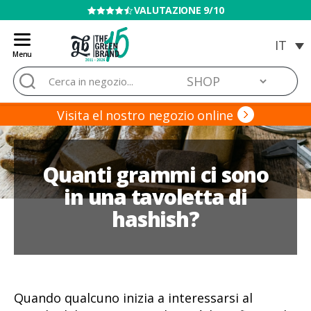
VENDITA VIETATA AI MINORI
Menu
Blog
Cerca:
de
Grow
Barato
Visita el nostro negozio online
Quanti grammi ci sono
in una tavoletta di
hashish?
Quando qualcuno inizia a interessarsi al