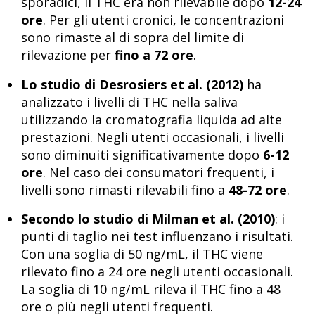
sporadici, il THC era non rilevabile dopo
12-24
ore
. Per gli utenti cronici, le concentrazioni
sono rimaste al di sopra del limite di
rilevazione per
fino a 72 ore
.
Lo studio di Desrosiers et al. (2012)
ha
analizzato i livelli di THC nella saliva
utilizzando la cromatografia liquida ad alte
prestazioni. Negli utenti occasionali, i livelli
sono diminuiti significativamente dopo
6-12
ore
. Nel caso dei consumatori frequenti, i
livelli sono rimasti rilevabili fino a
48-72 ore
.
Secondo lo studio di Milman et al. (2010)
: i
punti di taglio nei test influenzano i risultati.
Con una soglia di 50 ng/mL, il THC viene
rilevato fino a 24 ore negli utenti occasionali.
La soglia di 10 ng/mL rileva il THC fino a 48
ore o più negli utenti frequenti.