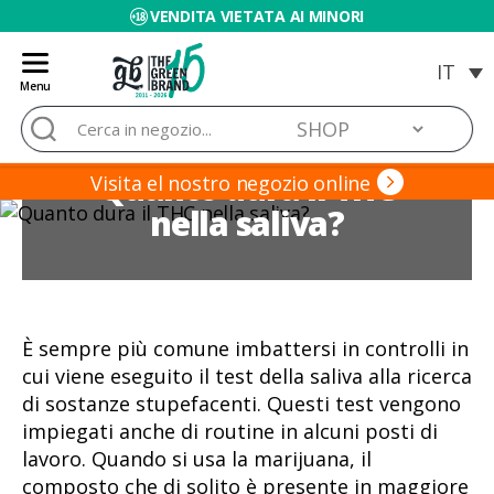
VENDITA VIETATA AI MINORI
Menu
Blog
Cerca:
de
Grow
Quanto dura il THC
Barato
Visita el nostro negozio online
nella saliva?
È sempre più comune imbattersi in controlli in
cui viene eseguito il test della saliva alla ricerca
di sostanze stupefacenti. Questi test vengono
impiegati anche di routine in alcuni posti di
lavoro. Quando si usa la marijuana, il
composto che di solito è presente in maggiore