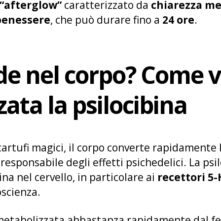
“afterglow”
caratterizzato da
chiarezza me
benessere
, che può durare fino a
24 ore
.
de nel corpo? Come 
ata la psilocibina
tartufi magici, il corpo converte rapidamente 
 responsabile degli effetti psichedelici. La psil
na nel cervello, in particolare ai
recettori 5
scienza.
 metabolizzata abbastanza rapidamente dal feg