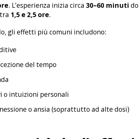
ore
. L’esperienza inizia circa
30–60 minuti
dop
tra
1,5 e 2,5 ore
.
, gli effetti più comuni includono:
ditive
rcezione del tempo
nda
o intuizioni personali
nessione o ansia (soprattutto ad alte dosi)