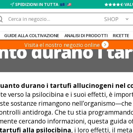
SPEDIZIONI IN TUTTA
VAL
rca:
GUIDE ALLA COLTIVAZIONE
ANALISI DI PRODOTTI
RICETTE
to durano i tar
Visita el nostro negozio online
uanto durano i tartufi allucinogeni nel c
te verso la psilocibina e i suoi effetti, è im
te sostanze rimangono nell’organismo—che s
 controlli antidroga. Che tu stia programmand
mente cercando informazioni, questa guida o
tartufi alla psilocibina
, i loro effetti, il me