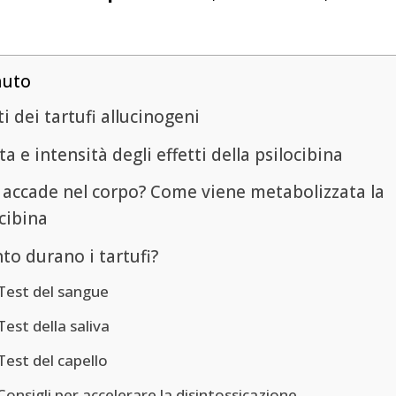
nuto
ti dei tartufi allucinogeni
a e intensità degli effetti della psilocibina
 accade nel corpo? Come viene metabolizzata la
cibina
to durano i tartufi?
Test del sangue
Test della saliva
Test del capello
Consigli per accelerare la disintossicazione