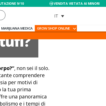
UTAZIONE 9/10
VENDITA VIETATA AI MINORI
MARIJUANA MEDICA
GROW SHOP ONLINE
tufi?
orpo?”
, non sei il solo.
portante comprendere
ia per motivi di
o la tua prima
ffre una panoramica
tabolismo e i tempi di