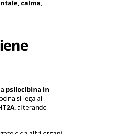
ntale, calma,
viene
la
psilocibina in
ocina si lega ai
-HT2A
, alterando
ato e da altri organi.