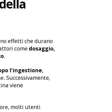
 della
no effetti che durano
fattori come
dosaggio,
to
.
opo l’ingestione
,
nse. Successivamente,
cina viene
ore, molti utenti