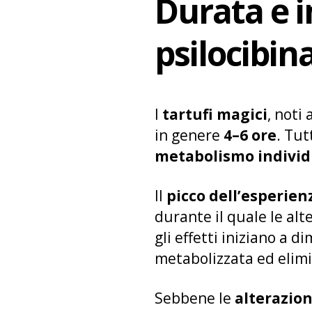
Durata e in
psilocibin
I
tartufi magici
, noti
in genere
4–6 ore
. Tut
metabolismo individ
Il
picco dell’esperien
durante il quale le al
gli effetti iniziano a
metabolizzata ed elim
Sebbene le
alterazion