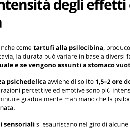
tensità degli effetti
a
 anche come
tartufi alla psilocibina
, produco
tavia, la durata può variare in base a diversi 
uale e se vengono assunti a stomaco vuo
za psichedelica
avviene di solito
1,5–2 ore d
terazioni percettive ed emotive sono più inte
 diminuire gradualmente man mano che la psilo
inata.
i sensoriali
si esauriscano nel giro di alcune 