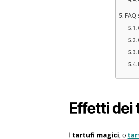
FAQ s
Effetti dei
I
tartufi magici
, o
tar