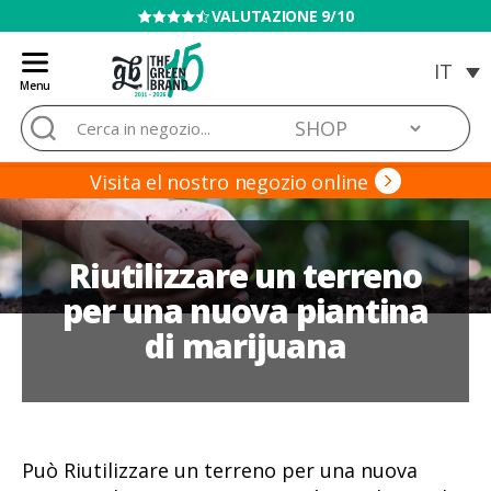
VENDITA VIETATA AI MINORI
Menu
Blog
Cerca:
de
Grow
Barato
Visita el nostro negozio online
Riutilizzare un terreno
per una nuova piantina
di marijuana
Può Riutilizzare un terreno per una nuova