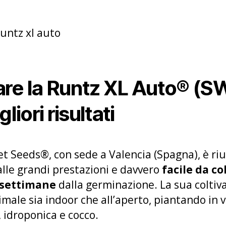
are la Runtz XL Auto® (S
liori risultati
t Seeds®, con sede a Valencia (Spagna), è riu
alle grandi prestazioni e davvero
facile da co
8 settimane
dalla germinazione. La sua coltiv
male sia indoor che all’aperto, piantando in v
 idroponica e cocco.