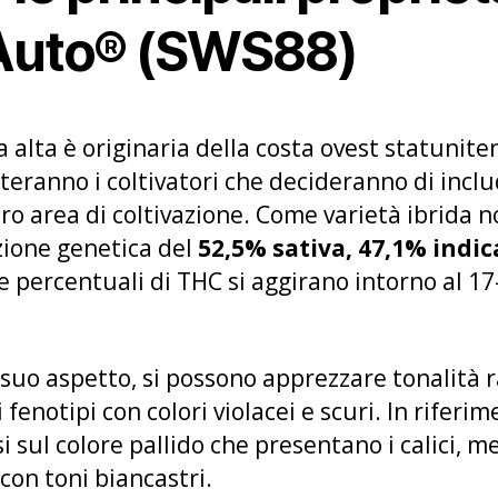
Auto® (SWS88)
 alta è originaria della costa ovest statuniten
teranno i coltivatori che decideranno di incl
ro area di coltivazione. Come varietà ibrida 
zione genetica del
52,5% sativa, 47,1% indic
e percentuali di THC si aggirano intorno al 1
 suo aspetto, si possono apprezzare tonalità r
i fenotipi con colori violacei e scuri. In riferim
 sul colore pallido che presentano i calici, ment
 con toni biancastri.