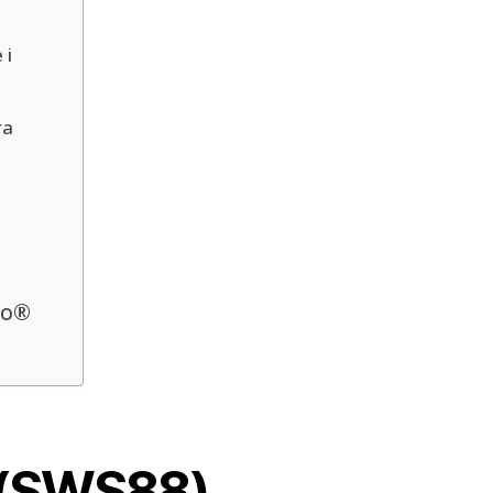
 i
ra
to®
® (SWS88)