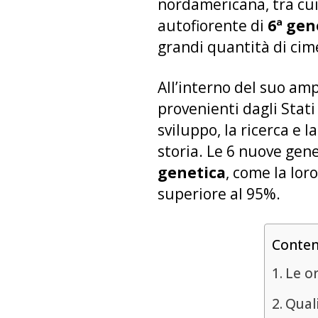
nordamericana, tra cui
autofiorente di
6ª gen
grandi quantità di cime
All’interno del suo am
provenienti dagli Stat
sviluppo, la ricerca e 
storia. Le 6 nuove gene
genetica
, come la lor
superiore al 95%.
Conte
Le o
Quali