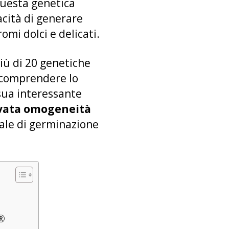
uesta genetica
acità di generare
omi dolci e delicati.
iù di 20 genetiche
r comprendere lo
 sua interessante
vata omogeneità
uale di germinazione
o®