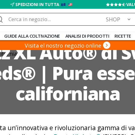
SPEDIZIONI IN TUTTA
VAL
rca:
GUIDE ALLA COLTIVAZIONE
ANALISI DI PRODOTTI
RICETTE
z XL Auto® di 
Visita el nostro negozio online
ds® | Pura ess
californiana
a un’innovativa e rivoluzionaria gamma di var