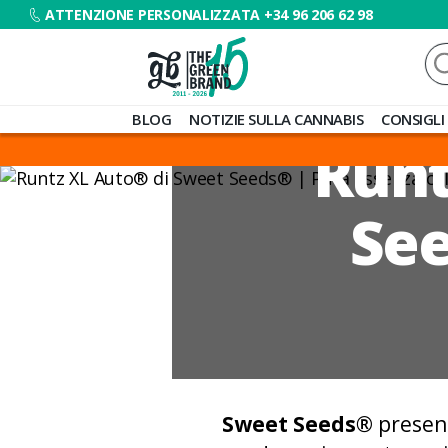
ATTENZIONE PERSONALIZZATA +34 96 206 62 98
Ce
Blog
BLOG
NOTIZIE SULLA CANNABIS
CONSIGLI
de
Runt
Grow
Barato
See
Sweet Seeds®
present