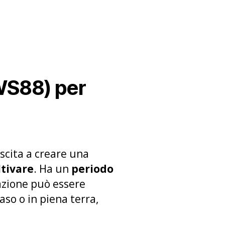
WS88) per
scita a creare una
ltivare
. Ha un
periodo
azione può essere
aso o in piena terra,