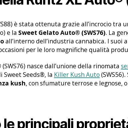
8) è stata ottenuta grazie all’incrocio tra u
o) e la
Sweet Gelato Auto® (SWS76)
. La ge
io
all’interno dell’industria cannabica. I suoi 
ccasioni per le loro magnifiche qualità produ
 (SWS76) nasce dall’unione della rinomata
s
di Sweet Seeds®, la
Killer Kush Auto
(SWS56). 
nza kush
, con sfumature terrose e legnose, o
le principali propriet