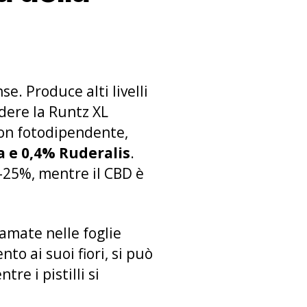
se. Produce alti livelli
udere la Runtz XL
non fotodipendente,
a e 0,4% Ruderalis
.
7-25%, mentre il CBD è
amate nelle foglie
ento ai suoi fiori, si può
re i pistilli si