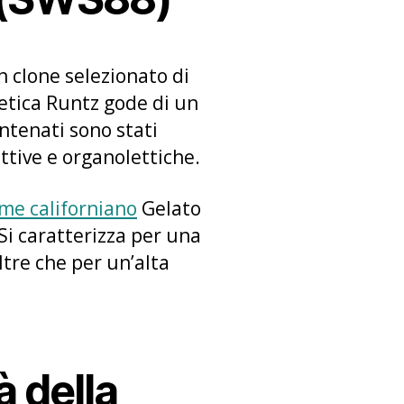
n clone selezionato di
netica Runtz gode di un
antenati sono stati
ttive e organolettiche.
eme
californiano
Gelato
Si caratterizza per una
ltre che per un’alta
à della