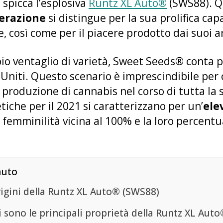
 spicca l’esplosiva
Runtz XL Auto®
(SWS88). Q
erazione
si distingue per la sua prolifica cap
, così come per il piacere prodotto dai suoi ar
pio ventaglio di varietà, Sweet Seeds® conta p
i Uniti. Questo scenario è imprescindibile pe
la produzione di cannabis nel corso di tutta la
tiche per il 2021 si caratterizzano per un’
ele
o femminilità vicina al 100% e la loro percent
nuto
rigini della Runtz XL Auto® (SWS88)
 sono le principali proprietà della Runtz XL Aut