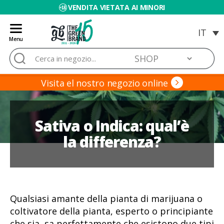
VENDITA VIETATA AI MINORI
Menu
Blog
Cerca:
de
Grow
Barato
Visita el nostro negozio online
Sativa o Indica: qual’è
la differenza?
Qualsiasi amante della pianta di marijuana o
coltivatore della pianta, esperto o principiante
che sia, sa perfettamente che esistono due tipi