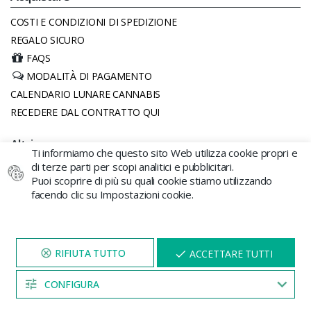
COSTI E CONDIZIONI DI SPEDIZIONE
REGALO SICURO
FAQS
MODALITÀ DI PAGAMENTO
CALENDARIO LUNARE CANNABIS
RECEDERE DAL CONTRATTO QUI
Altri
Ti informiamo che questo sito Web utilizza cookie propri e
di terze parti per scopi analitici e pubblicitari.
AVVISO LEGALE
Puoi scoprire di più su quali cookie stiamo utilizzando
POLITICA DEI COOKIES
facendo clic su Impostazioni cookie.
CONDIZIONI GENERALI DI CONTRATTO
POLITICA PRIVACY
VISITA IL NOSTRO SITO
X
ACCETTARE TUTTI
Contacto
PER 5 MINUTI E QUI
APPARIRÀ UNO
SCONTO
+34 96 206 62 98
CONFIGURA
04:52
Lun-Ven 11:00 - 18:00