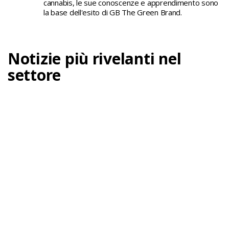
cannabis, le sue conoscenze e apprendimento sono
la base dell'esito di GB The Green Brand.
Notizie più rivelanti nel
settore
Differenze tra GB Strains e GB Seeds
GB The Green Brand vive da anni un'inarrestabile
ascesa nazionale e...
Continua a leggere