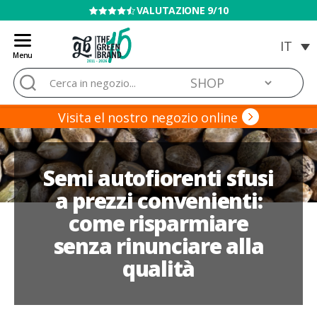
VENDITA VIETATA AI MINORI
Menu
Blog
Cerca:
de
Grow
Barato
Visita el nostro negozio online
Semi autofiorenti sfusi
a prezzi convenienti:
come risparmiare
senza rinunciare alla
qualità