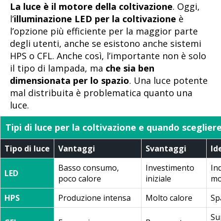
La luce è il motore della coltivazione
. Oggi,
l’
illuminazione LED per la coltivazione
è
l’opzione più efficiente per la maggior parte
degli utenti, anche se esistono anche sistemi
HPS o CFL. Anche così, l’importante non è solo
il tipo di lampada, ma
che sia ben
dimensionata per lo spazio
. Una luce potente
mal distribuita è problematica quanto una
luce.
Tipi di luce per la coltivazione e quando sceglier
Tipo di luce
Vantaggi
Svantaggi
Id
Basso consumo,
Investimento
In
LED
poco calore
iniziale
mo
HPS
Produzione intensa
Molto calore
Sp
Su