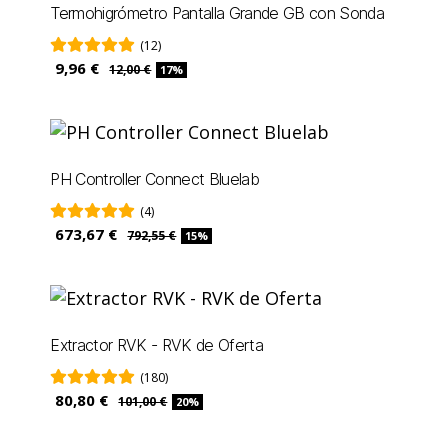
Termohigrómetro Pantalla Grande GB con Sonda
(12)
9,96 €
12,00 €
17%
PH Controller Connect Bluelab
(4)
673,67 €
792,55 €
15%
Extractor RVK - RVK de Oferta
(180)
80,80 €
101,00 €
20%