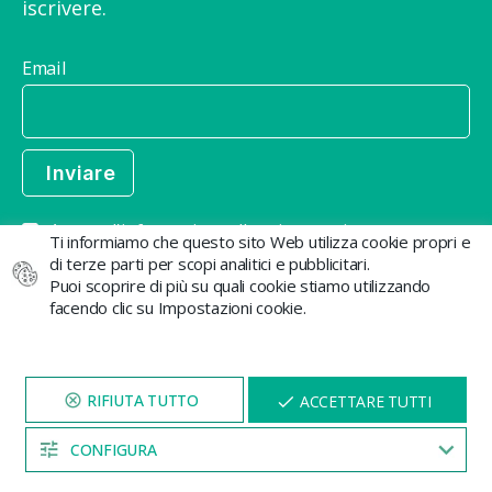
iscrivere.
Email
Accetto l'informativa sulla privacy e ricevo
Ti informiamo che questo sito Web utilizza cookie propri e
comunicazioni commerciali da GB The Green Brand
di terze parti per scopi analitici e pubblicitari.
Puoi scoprire di più su quali cookie stiamo utilizzando
facendo clic su Impostazioni cookie.
VISITA IL NOSTRO SITO
X
ACCETTARE TUTTI
PER 5 MINUTI E QUI
APPARIRÀ UNO
SCONTO
CONFIGURA
04:53
Info