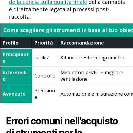
della concia sulla qualità finale
della cannabis
è direttamente legata ai processi post-
raccolta.
Come scegliere gli strumenti in base al tuo obie
Profilo
Priorità
Raccomandazione
Principiant
Facilità
Kit indoor + termoigrometro
e
Intermedi
Misuratori pH/EC + migliore
Controllo
o
ventilazione
Precision
Avanzato
Automazione e misurazione com
e
Errori comuni nell’acquisto
di strumenti per la