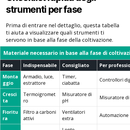
strumenti per fase
Prima di entrare nel dettaglio, questa tabella
ti aiuta a visualizzare quali strumenti ti
servono in base alla fase della coltivazione.
Materiale necessario in base alla fase di coltiva
Fase
Indispensabile
Consigliato
Per professio
Monta
Armadio, luce,
Timer,
Controllori dig
ggio
estrattore
ciabatta
Cresci
Termoigromet
Misuratore di
Misuratore di
ta
ro
pH
Fioritu
Filtro a carboni
Ventilatori
Automazione
ra
attivi
extra
Lente