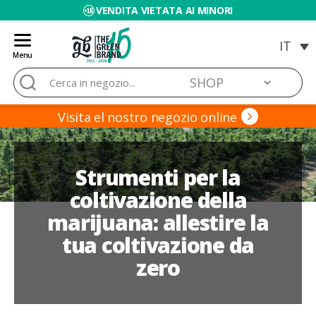
VENDITA VIETATA AI MINORI
Menu
Blog
Cerca:
de
Grow
Barato
Visita el nostro negozio online
Strumenti per la
coltivazione della
marijuana: allestire la
tua coltivazione da
zero